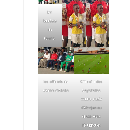
les
lauréats
du
tournoi
les officiels du
Côte d'or des
tournoi d'Abobo
Seychelles
contre stade
d'Abidjan au
stade Félix
Houphouët