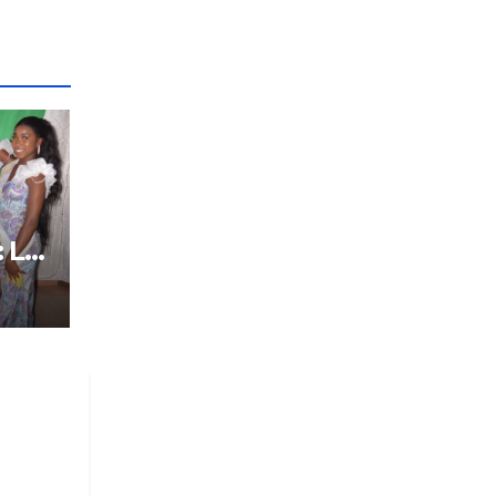
: Le
tôt