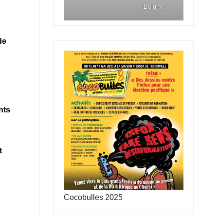
Boigny
de
nts
t
Cocobulles 2025