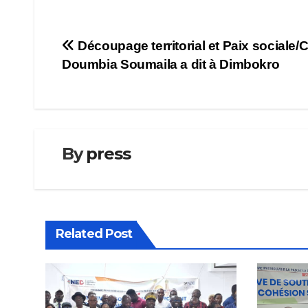
Navigation
Découpage territorial et Paix sociale/
Doumbia Soumaila a dit à Dimbokro
de
l’article
By
press
Related Post