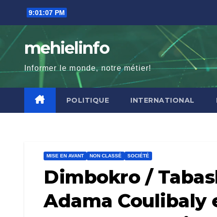
Skip
9:01:09 PM
to
content
mehielinfo
Informer le monde, notre métier!
POLITIQUE
INTERNATIONAL
MISE EN AVANT
NON CLASSÉ
SOCIÉTÉ
Dimbokro / Tabask
Adama Coulibaly 