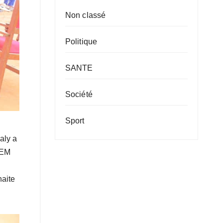
Non classé
Politique
SANTE
Société
Sport
aly a
 SEM
haite