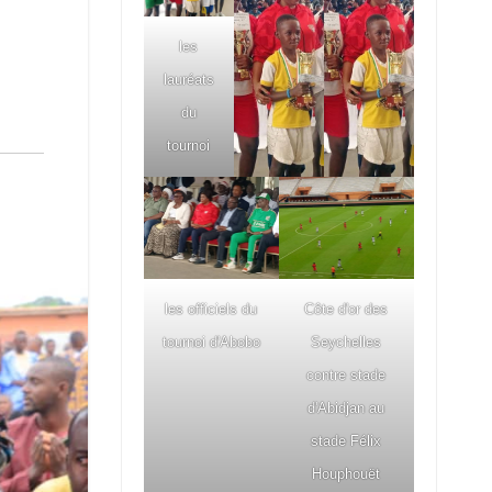
les
lauréats
du
tournoi
les officiels du
Côte d'or des
tournoi d'Abobo
Seychelles
contre stade
d'Abidjan au
stade Félix
Houphouët