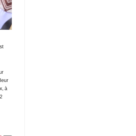
st
ur
leur
x, à
 2