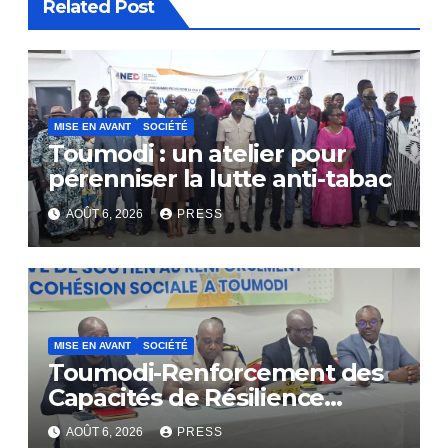
Related Post
MISE EN AVANT
SOCIÉTÉ
Toumodi : un atelier pour
pérenniser la lutte anti-tabac
AOÛT 6, 2026
PRESS
MISE EN AVANT
SOCIÉTÉ
Toumodi-Renforcement des
Capacités de Résilience
Communautaire
AOÛT 6, 2026
PRESS