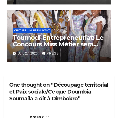
CULTURE
MISE EN AVANT
Toumodi-Entrepreneuriat: Le
Concours Miss Métier sera
bientôt lance.
JUIL 27, 2026
PRESS
One thought on “Découpage territorial
et Paix sociale/Ce que Doumbia
Soumaila a dit à Dimbokro”
press
dit :