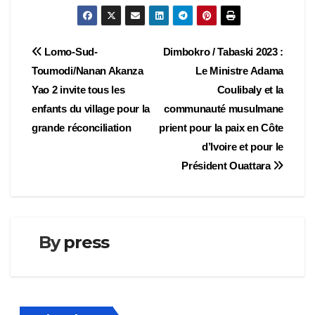
Navigation
Lomo-Sud-
Dimbokro / Tabaski 2023 :
Toumodi/Nanan Akanza
Le Ministre Adama
de
Yao 2 invite tous les
Coulibaly et la
l’article
enfants du village pour la
communauté musulmane
grande réconciliation
prient pour la paix en Côte
d’Ivoire et pour le
Président Ouattara
By
press