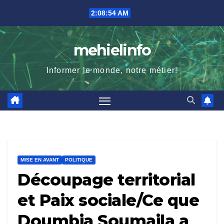
Skip
2:08:54 AM
to
content
mehielinfo
Informer le monde, notre métier!
MISE EN AVANT
POLITIQUE
Découpage territorial
et Paix sociale/Ce que
Doumbia Soumaila a