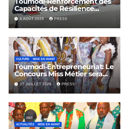
Toumodi-Renforcement des
Capacités de Résilience
Communautaire
6 AOÛT 2026
PRESS
CULTURE
MISE EN AVANT
Toumodi-Entrepreneuriat: Le
Concours Miss Métier sera
bientôt lance.
27 JUILLET 2026
PRESS
ACTUALITÉS
MISE EN AVANT