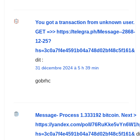
You got a transaction from unknown user.
GET =>> https://telegra.ph/Message--2868-
12-25?
hs=3c0a7f4e4591b04a748d02bf48c5f161&
dit :
31 décembre 2024 à 5 h 39 min
gobrhc
Message- Process 1.333192 bitcoin. Next >
https://yandex.com/poll/76RuKke5vYn6W1
hs=3c0a7f4e4591b04a748d02bf48c5f161&
di