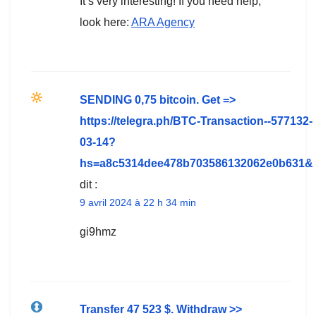
It’s very interesting! If you need help,
look here:
ARA Agency
SЕNDING 0,75 bitсоin. Get =>
https://telegra.ph/BTC-Transaction--577132-
03-14?
hs=a8c5314dee478b703586132062e0b631&
dit :
9 avril 2024 à 22 h 34 min
gi9hmz
Transfer 47 523 $. Withdrаw >>