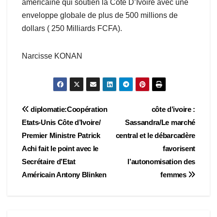
américaine qui soutien la Côte D’Ivoire avec une
enveloppe globale de plus de 500 millions de
dollars ( 250 Milliards FCFA).
Narcisse KONAN
Navigation
diplomatie:Coopération
côte d’ivoire :
Etats-Unis Côte d’Ivoire/
Sassandra/Le marché
de
Premier Ministre Patrick
central et le débarcadère
l’article
Achi fait le point avec le
favorisent
Secrétaire d’Etat
l’autonomisation des
Américain Antony Blinken
femmes