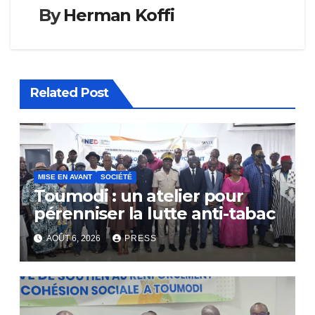
By
Herman Koffi
Related Post
MISE EN AVANT
SOCIÉTÉ
Toumodi : un atelier pour
pérenniser la lutte anti-tabac
AOÛT 6, 2026
PRESS