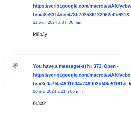
https://script.google.com/macros/s/A
hs=a8c5314dee478b703586132062e0b631&
12 avril 2024 à 3 h 00 min
id8p3y
You have a message(-s) № 373. Open -
https://script.google.com/macros/s/A
hs=3c0a7f4e4591b04a748d02bf48c5f161&
di
10 mai 2024 à 21 h 06 min
0r3xt2