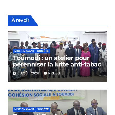
À revoir
MISE EN AVANT
SOCIÉTÉ
Toumodi : un atelier pour
pérenniser la lutte anti-tabac
6 AOÛT 2026
PRESS
MISE EN AVANT
SOCIÉTÉ