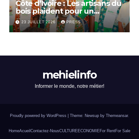
Côte d’Ivoire : Les artisans du
bois plaident pour un
dialogue national
23 JUILLET 2026
PRESS
mehielinfo
Informer le monde, notre métier!
Proudly powered by WordPress
|
Theme: Newsup by
Themeansar
.
Home
Acueil
Contactez-Nous
CULTURE
ECONOMIE
For Rent
For Sale