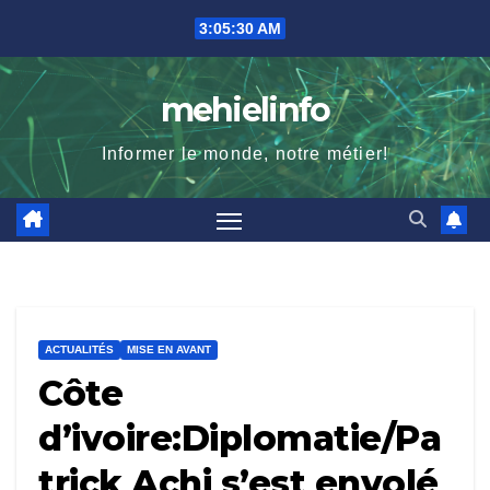
Skip
3:05:31 AM
to
content
mehielinfo
Informer le monde, notre métier!
ACTUALITÉS
MISE EN AVANT
Côte
d’ivoire:Diplomatie/Pa
trick Achi s’est envolé