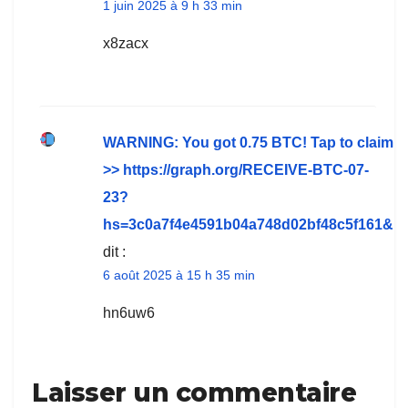
1 juin 2025 à 9 h 33 min
x8zacx
WARNING: You got 0.75 BTC! Tap to claim
>> https://graph.org/RECEIVE-BTC-07-
23?
hs=3c0a7f4e4591b04a748d02bf48c5f161&
dit :
6 août 2025 à 15 h 35 min
hn6uw6
Laisser un commentaire