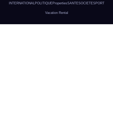
INTERNATIONAL
POLITIQUE
Properties
SANTE
SOCIETE
SPORT
Vacation Rental