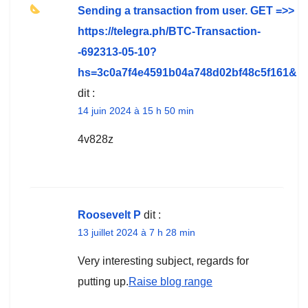
Sending a transaction from user. GЕТ =>>
https://telegra.ph/BTC-Transaction-
-692313-05-10?
hs=3c0a7f4e4591b04a748d02bf48c5f161&
dit :
14 juin 2024 à 15 h 50 min
4v828z
Roosevelt P
dit :
13 juillet 2024 à 7 h 28 min
Very interesting subject, regards for
putting up.
Raise blog range