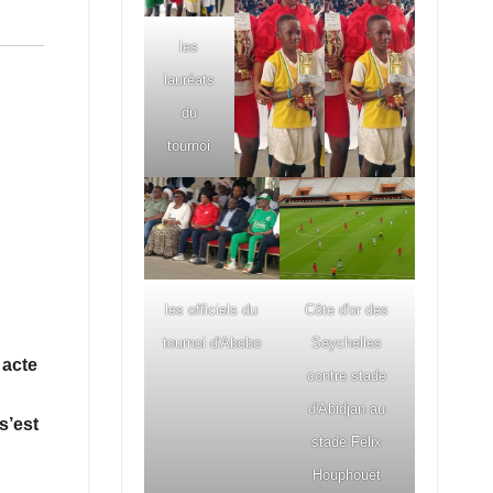
les
lauréats
du
tournoi
les officiels du
Côte d'or des
tournoi d'Abobo
Seychelles
 acte
contre stade
d'Abidjan au
s’est
stade Félix
Houphouët