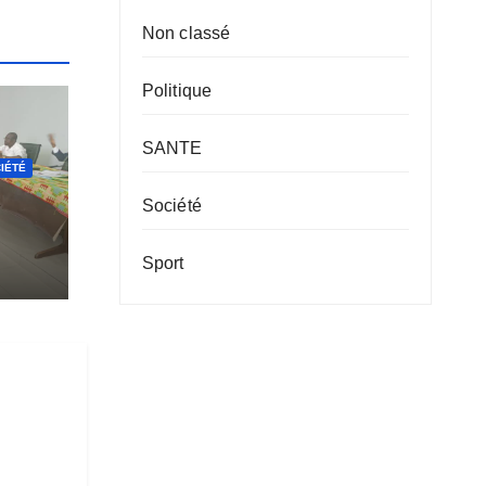
Non classé
Politique
SANTE
IÉTÉ
Société
r
Sport
efs