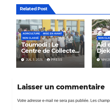
Related Post
AGRICULTURE
MISE EN AVANT
NON CLASSÉ
NON CLA
Toumodi : Le
Aid 
Centre de Collecte
Dje
et de Groupage des
JUIL 3, 2026
PRESS
MAI 2
Produits Vivriers
officiellement
légitimé
Laisser un commentaire
Votre adresse e-mail ne sera pas publiée.
Les champs