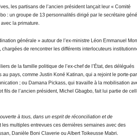
ives, les partisans de l’ancien président lançait leur « Comité
bo : un groupe de 13 personnalités dirigé par le secrétaire géné
 avec la primature.
oordination générale » autour de l’ex-ministre Léon Emmanuel Mon
hargées de rencontrer les différents interlocuteurs institutionn
iliers de la famille politique de l’ex-chef de l’État, des délégués
s au pays, comme Justin Koné Katinan, qui a rejoint le porte-pa
ation ; ou Damana Pickass, qui travaille à la mobilisation av
ils de l’ancien président, Michel Gbagbo, fait lui partie de cel
ouverte à tous, dans un esprit de réconciliation et de
 et les multiples entrevues ces dernières semaines avec des
san, Danièle Boni Claverie ou Albert Toikeusse Mabri.