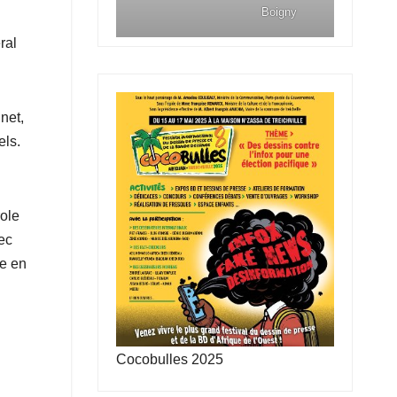
Boigny
ral
net,
els.
role
ec
le en
Cocobulles 2025