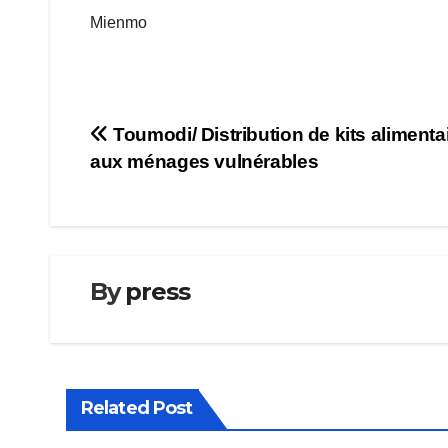
Mienmo
Navigation
Toumodi/ Distribution de kits alimenta
aux ménages vulnérables
de
l’article
By
press
Related Post