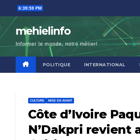
Skip
6:40:00 PM
to
content
mehielinfo
Informer le monde, notre métier!
POLITIQUE
INTERNATIONAL
CULTURE
MISE EN AVANT
Côte d’Ivoire Paq
N’Dakpri revient