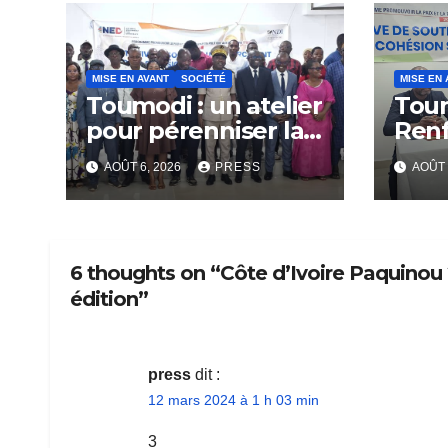
MISE EN AVANT
SOCIÉTÉ
MISE EN 
Toumodi : un atelier
Tou
pour pérenniser la
Ren
lutte anti-tabac
Capa
AOÛT 6, 2026
PRESS
AOÛT 
Rési
Com
6 thoughts on “Côte d’Ivoire Paquino
édition”
press
dit :
12 mars 2024 à 1 h 03 min
3