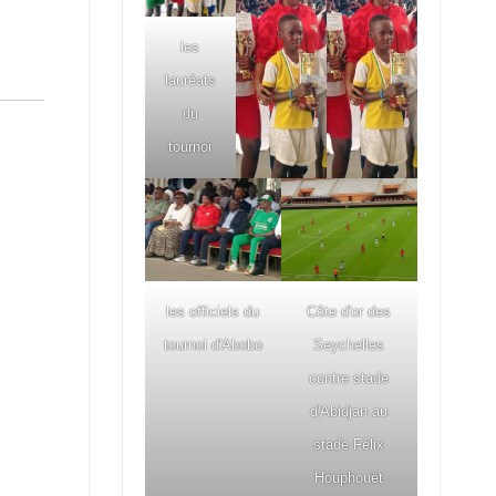
les
lauréats
du
tournoi
les officiels du
Côte d'or des
tournoi d'Abobo
Seychelles
contre stade
d'Abidjan au
stade Félix
Houphouët