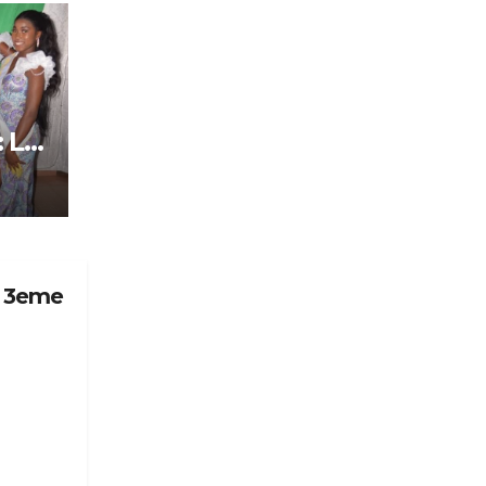
: Le
tôt
E 3eme