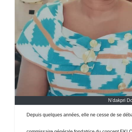
N'dakpri D
Depuis quelques années, elle ne cesse de se débatt
commissaire générale fondatrice du concept EKLOLI