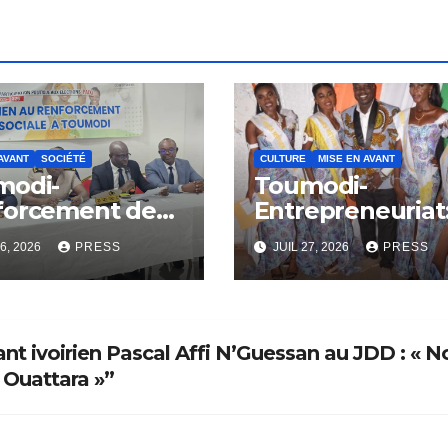
AVANT
SOCIÉTÉ
CULTURE
MISE EN AVANT
modi-
Toumodi-
forcement des
Entrepreneuriat
cités de
Concours Miss
6, 2026
PRESS
JUIL 27, 2026
PRESS
lience
Métier sera bien
munautaire
lance.
ant ivoirien Pascal Affi N’Guessan au JDD : « N
 Ouattara »”