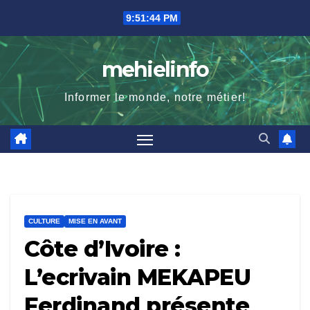
Skip
9:51:45 PM
to
content
mehielinfo
Informer le monde, notre métier!
CULTURE
MISE EN AVANT
Côte d’Ivoire :
L’ecrivain MEKAPEU
Ferdinand présente