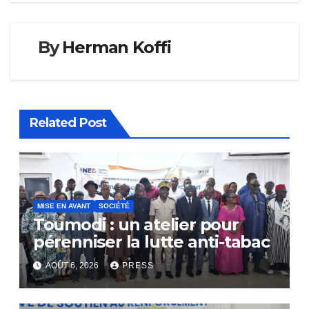
By
Herman Koffi
Related Post
MISE EN AVANT
SOCIÉTÉ
Toumodi : un atelier pour
pérenniser la lutte anti-tabac
AOÛT 6, 2026
PRESS