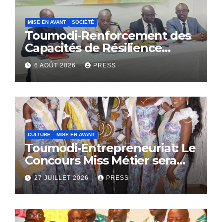
MISE EN AVANT
SOCIÉTÉ
Toumodi-Renforcement des
Capacités de Résilience
Communautaire
6 AOÛT 2026
PRESS
CULTURE
MISE EN AVANT
Toumodi-Entrepreneuriat: Le
Concours Miss Métier sera
bientôt lance.
27 JUILLET 2026
PRESS