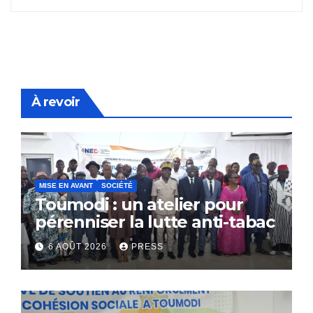
À revoir
MISE EN AVANT
SOCIÉTÉ
Toumodi : un atelier pour
pérenniser la lutte anti-tabac
6 AOÛT 2026
PRESS