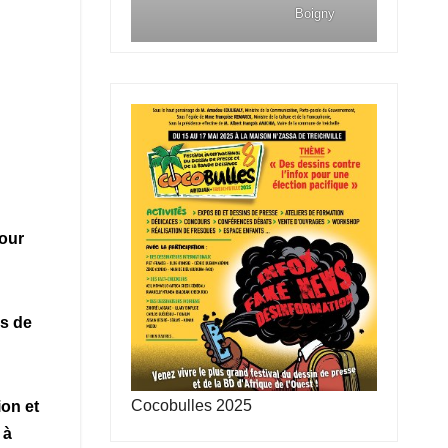
Boigny
pour
is de
Cocobulles 2025
ion et
 à