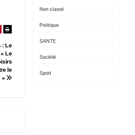
Non classé
Politique
SANTE
 : Le
 « Le
Société
isirs
re le
Sport
é »