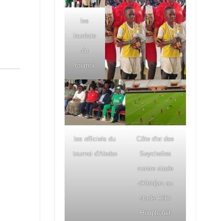
les
lauréats
du
tournoi
les officiels du
Côte d'or des
tournoi d'Abobo
Seychelles
contre stade
d'Abidjan au
stade Félix
Houphouët