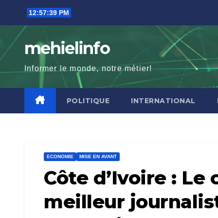
Skip
12:57:40 PM
to
content
mehielinfo
Informer le monde, notre métier!
POLITIQUE
INTERNATIONAL
ECONOMIE
MISE EN AVANT
Côte d’Ivoire : L
meilleur journalis