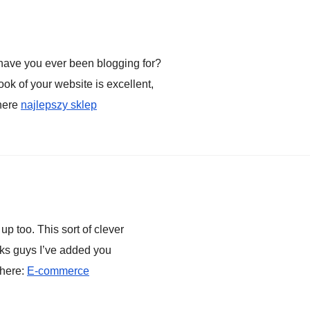
ave you ever been blogging for?
ok of your website is excellent,
 here
najlepszy sklep
p too. This sort of clever
ks guys I’ve added you
 here:
E-commerce