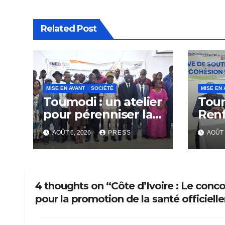
Related Post
MISE EN AVANT
SOCIÉTÉ
MISE EN 
Toumodi : un atelier
Tou
pour pérenniser la
Ren
lutte anti-tabac
Capa
AOÛT 6, 2026
PRESS
AOÛT 
Rési
Com
4 thoughts on “Côte d’Ivoire : Le conco
pour la promotion de la santé officiel