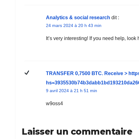
Analytics & social research
dit :
24 mars 2024 à 20 h 43 min
It’s very interesting! If you need help, look
ТRАNSFЕR 0,7500 ВТС. Receive > https:
hs=3935530b74b3dabb1bd193210da2
9 avril 2024 à 21 h 51 min
w9oss4
Laisser un commentaire