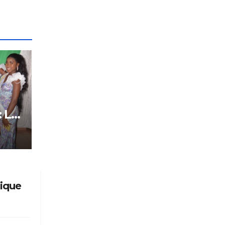
: Le
tôt
fique