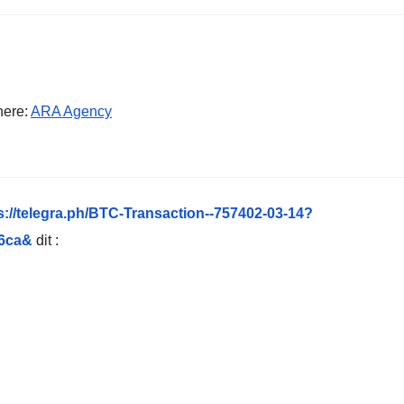
 here:
ARA Agency
//telegra.ph/BTC-Transaction--757402-03-14?
66ca&
dit :