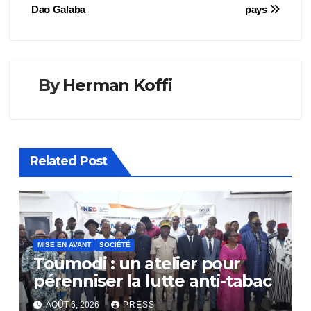
de
Dao Galaba
pays
l’article
By
Herman Koffi
Related Post
MISE EN AVANT
SOCIÉTÉ
Toumodi : un atelier pour
pérenniser la lutte anti-tabac
AOÛT 6, 2026
PRESS