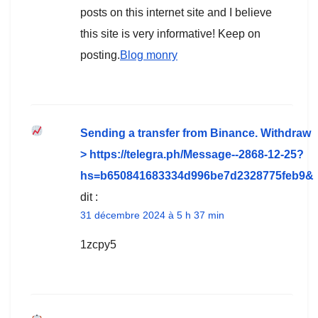
posts on this internet site and I believe
this site is very informative! Keep on
posting.
Blog monry
Sending a transfer from Binance. Withdrаw
> https://telegra.ph/Message--2868-12-25?
hs=b650841683334d996be7d2328775feb9&
dit :
31 décembre 2024 à 5 h 37 min
1zcpy5