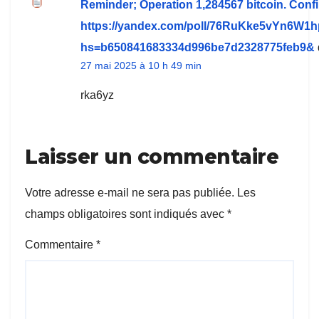
Reminder; Operation 1,284567 bitcoin. Conf
https://yandex.com/poll/76RuKke5vYn6W1
hs=b650841683334d996be7d2328775feb9&
27 mai 2025 à 10 h 49 min
rka6yz
Laisser un commentaire
Votre adresse e-mail ne sera pas publiée.
Les
champs obligatoires sont indiqués avec
*
Commentaire
*