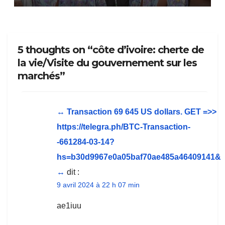
5 thoughts on “côte d’ivoire: cherte de
la vie/Visite du gouvernement sur les
marchés”
↔ Transaction 69 645 US dollars. GЕТ =>>
https://telegra.ph/BTC-Transaction-
-661284-03-14?
hs=b30d9967e0a05baf70ae485a46409141&
↔
dit :
9 avril 2024 à 22 h 07 min
ae1iuu