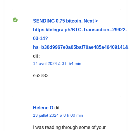
SЕNDING 0.75 bitсоin. Next >
https://telegra.ph/BTC-Transaction--29922-
03-14?
hs=b30d9967e0a05baf70ae485a46409141&
dit :
14 avril 2024 à 0 h 54 min
s62e83
Helene.O
dit :
13 juillet 2024 à 8 h 00 min
I was reading through some of your