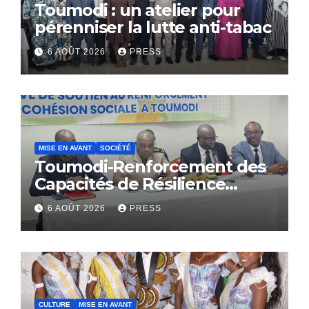
Toumodi : un atelier pour
pérenniser la lutte anti-tabac
6 AOÛT 2026
PRESS
MISE EN AVANT
SOCIÉTÉ
Toumodi-Renforcement des
Capacités de Résilience
Communautaire
6 AOÛT 2026
PRESS
CULTURE
MISE EN AVANT