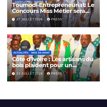
Toumodi-Entrepreneuriat: Le
Concours Miss Métier sera
bientôt lance.
27 JUILLET 2026
PRESS
ACTUALITÉS
MISE EN AVANT
Côte d’Ivoire : Les artisans du
bois plaident pour un
dialogue national
23 JUILLET 2026
PRESS