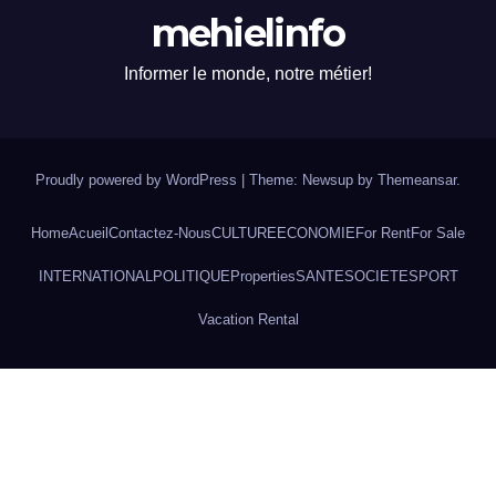
mehielinfo
Informer le monde, notre métier!
Proudly powered by WordPress
|
Theme: Newsup by
Themeansar
.
Home
Acueil
Contactez-Nous
CULTURE
ECONOMIE
For Rent
For Sale
INTERNATIONAL
POLITIQUE
Properties
SANTE
SOCIETE
SPORT
Vacation Rental