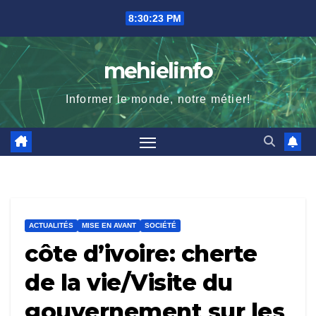
Skip
8:30:25 PM
to
content
mehielinfo
Informer le monde, notre métier!
ACTUALITÉS
MISE EN AVANT
SOCIÉTÉ
côte d’ivoire: cherte
de la vie/Visite du
gouvernement sur les