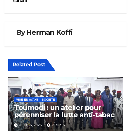
sortant
By
Herman Koffi
Related Post
MISE EN AVANT
SOCIÉTÉ
Toumodi : un atelier pour
pérenniser la lutte anti-tabac
AOÛT 6, 2026
PRESS