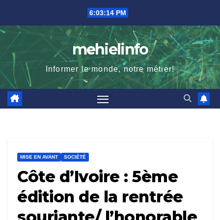
Skip
6:03:15 PM
to
content
mehielinfo
Informer le monde, notre métier!
MISE EN AVANT
SOCIÉTÉ
Côte d’Ivoire : 5ème
édition de la rentrée
souriante/ l’honorable