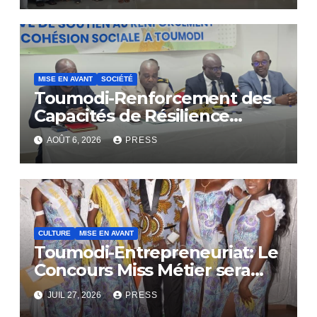
MISE EN AVANT
SOCIÉTÉ
Toumodi-Renforcement des
Capacités de Résilience
Communautaire
AOÛT 6, 2026
PRESS
CULTURE
MISE EN AVANT
Toumodi-Entrepreneuriat: Le
Concours Miss Métier sera
bientôt lance.
JUIL 27, 2026
PRESS