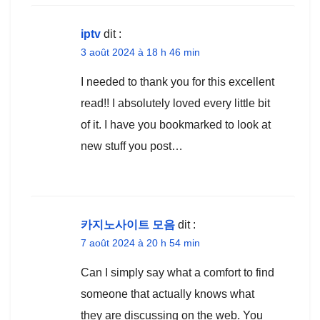
iptv
dit :
3 août 2024 à 18 h 46 min
I needed to thank you for this excellent
read!! I absolutely loved every little bit
of it. I have you bookmarked to look at
new stuff you post…
카지노사이트 모음
dit :
7 août 2024 à 20 h 54 min
Can I simply say what a comfort to find
someone that actually knows what
they are discussing on the web. You