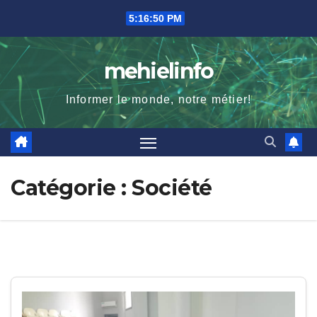
Skip
5:16:51 PM
to
content
mehielinfo
Informer le monde, notre métier!
Catégorie :
Société