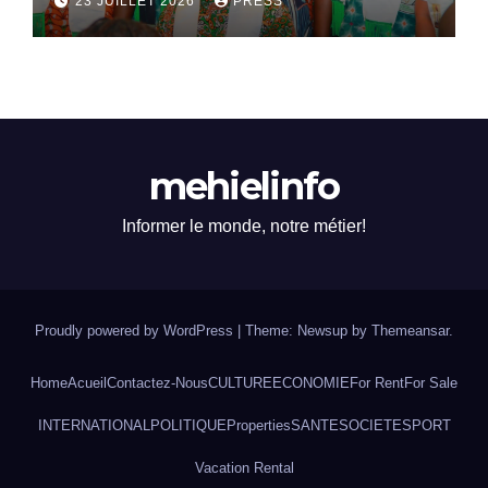
23 JUILLET 2026
PRESS
mehielinfo
Informer le monde, notre métier!
Proudly powered by WordPress
|
Theme: Newsup by
Themeansar
.
Home
Acueil
Contactez-Nous
CULTURE
ECONOMIE
For Rent
For Sale
INTERNATIONAL
POLITIQUE
Properties
SANTE
SOCIETE
SPORT
Vacation Rental