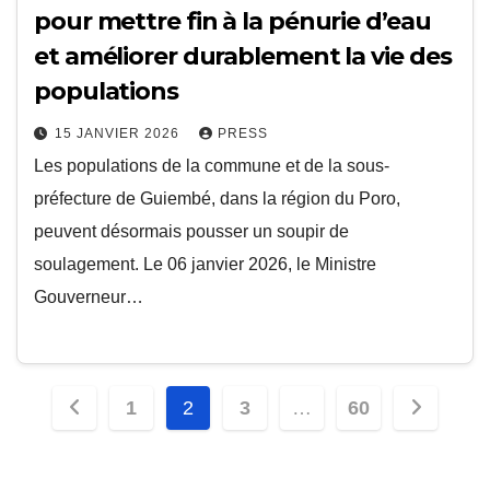
pour mettre fin à la pénurie d’eau
et améliorer durablement la vie des
populations
15 JANVIER 2026
PRESS
Les populations de la commune et de la sous-
préfecture de Guiembé, dans la région du Poro,
peuvent désormais pousser un soupir de
soulagement. Le 06 janvier 2026, le Ministre
Gouverneur…
Pagination
1
2
3
…
60
des