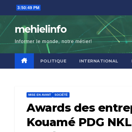
Skip
3:50:51 PM
to
content
mehielinfo
Informer le monde, notre métier!
POLITIQUE
INTERNATIONAL
MISE EN AVANT
SOCIÉTÉ
Awards des entre
Kouamé PDG NKL I