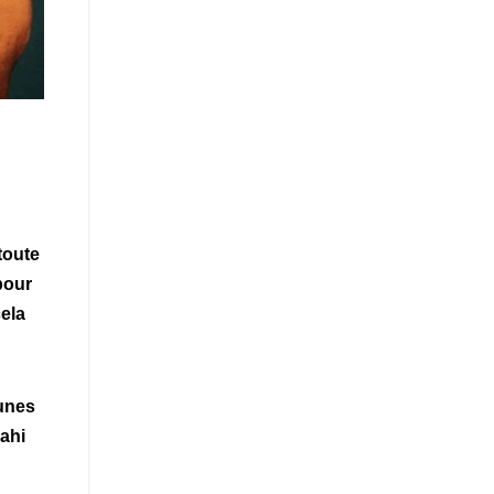
toute
pour
cela
eunes
ahi