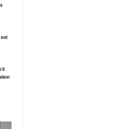
t
 est
’il
ation