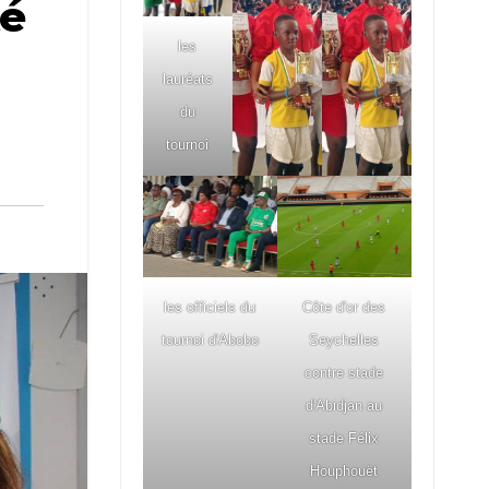
té
les
lauréats
du
tournoi
les officiels du
Côte d'or des
tournoi d'Abobo
Seychelles
contre stade
d'Abidjan au
stade Félix
Houphouët