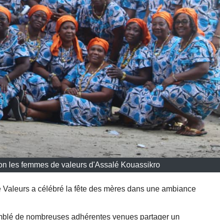
on les femmes de valeurs d'Assalé Kouassikro
 Valeurs a célébré la fête des mères dans une ambiance
mblé de nombreuses adhérentes venues partager un