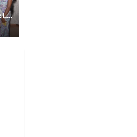
: Le
tôt