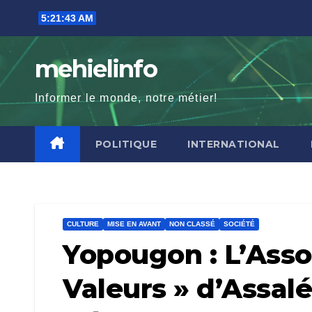
Skip
5:21:45 AM
to
content
mehielinfo
Informer le monde, notre métier!
POLITIQUE
INTERNATIONAL
CULTURE
MISE EN AVANT
NON CLASSÉ
SOCIÉTÉ
Yopougon : L’Ass
Valeurs » d’Assal