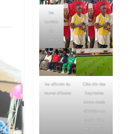
les
lauréats
du
tournoi
les officiels du
Côte d'or des
tournoi d'Abobo
Seychelles
contre stade
d'Abidjan au
stade Félix
Houphouët