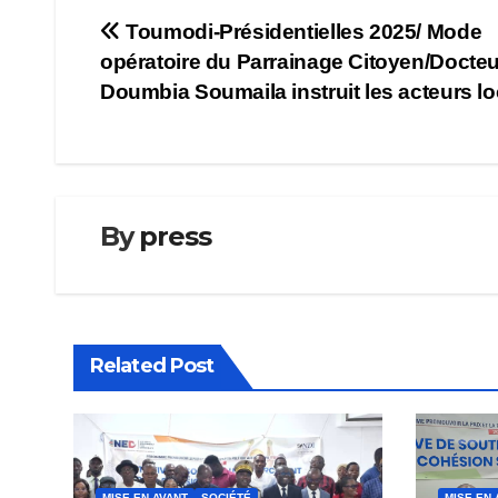
Navigation
Toumodi-Présidentielles 2025/ Mode
opératoire du Parrainage Citoyen/Docteu
de
Doumbia Soumaila instruit les acteurs l
l’article
By
press
Related Post
MISE EN AVANT
SOCIÉTÉ
MISE EN 