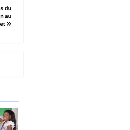
ts du
on au
fet