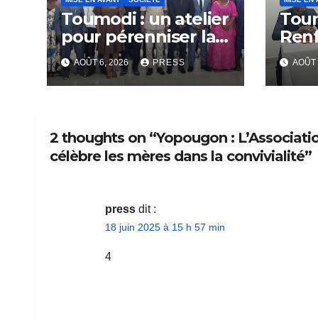
Toumodi : un atelier
Tou
pour pérenniser la
Ren
lutte anti-tabac
Capa
AOÛT 6, 2026
PRESS
AOÛT 
Rési
Com
2 thoughts on “Yopougon : L’Associati
célèbre les mères dans la convivialité”
press
dit :
18 juin 2025 à 15 h 57 min
4