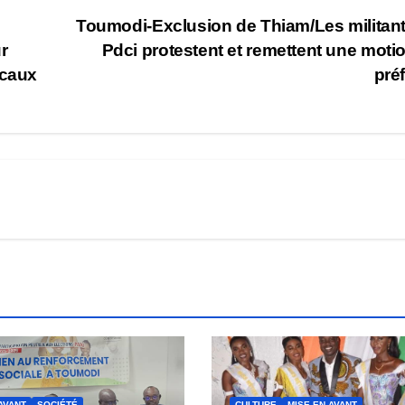
Toumodi-Exclusion de Thiam/Les militan
r
Pdci protestent et remettent une moti
ocaux
pré
AVANT
SOCIÉTÉ
CULTURE
MISE EN AVANT