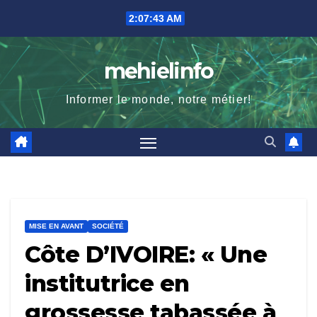
Skip
2:07:44 AM
to
content
mehielinfo
Informer le monde, notre métier!
MISE EN AVANT
SOCIÉTÉ
Côte D’IVOIRE: « Une
institutrice en
grossesse tabassée à