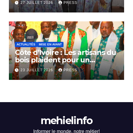
27 JUILLET 2026
PRESS
ACTUALITÉS
MISE EN AVANT
Côte d’Ivoire : Les artisans du
bois plaident pour un
dialogue national
23 JUILLET 2026
PRESS
mehielinfo
Informer le monde, notre métier!