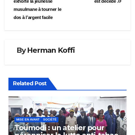
l’article
exhorté la jeunesse
est décédé
musulmane à tourner le
dos à l’argent facile
By
Herman Koffi
Related Post
MISE EN AVANT
SOCIÉTÉ
Toumodi : un atelier pour