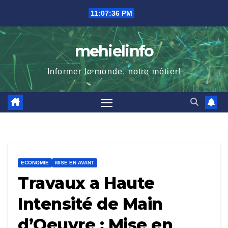
Skip
11:07:37 PM
to
content
mehielinfo
Informer le monde, notre métier!
ECONOMIE
MISE EN AVANT
Travaux a Haute
Intensité de Main
d’Oeuvre : Mise en