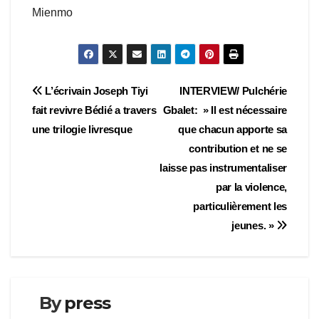
Mienmo
Navigation
L’écrivain Joseph Tiyi
INTERVIEW/ Pulchérie
fait revivre Bédié a travers
Gbalet: » Il est nécessaire
de
une trilogie livresque
que chacun apporte sa
l’article
contribution et ne se
laisse pas instrumentaliser
par la violence,
particulièrement les
jeunes. »
By
press