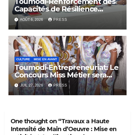
Toumodi-Renforcement des
Capacités de Résilience
Communautaire
AOÛT 6, 2026
PRESS
CULTURE
MISE EN AVANT
Toumodi-Entrepreneuriat: Le
Concours Miss Métier sera
bientôt lance.
JUIL 27, 2026
PRESS
One thought on “Travaux a Haute
Intensité de Main d’Oeuvre : Mise en