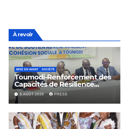
À revoir
MISE EN AVANT
SOCIÉTÉ
Toumodi-Renforcement des
Capacités de Résilience
Communautaire
6 AOÛT 2026
PRESS