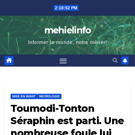
Skip
2:18:54 PM
to
content
mehielinfo
Informer le monde, notre métier!
MISE EN AVANT
NECROLOGIE
Toumodi-Tonton
Séraphin est parti. Une
nombreuse foule lui