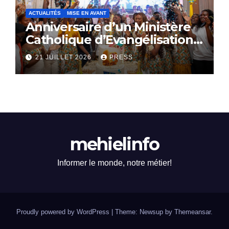
ACTUALITÉS
MISE EN AVANT
Anniversaire d’un Ministère
Catholique d’Evangélisation:
Le SACERDOCE ROYAL
21 JUILLET 2026
PRESS
célèbre ses 16 ans
d’existence
mehielinfo
Informer le monde, notre métier!
Proudly powered by WordPress
|
Theme: Newsup by
Themeansar
.