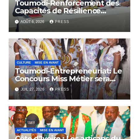
Toumodi-Renforcement des
Capacités de Résilience
Communautaire
AOÛT 6, 2026
PRESS
CULTURE
MISE EN AVANT
Toumodi-Entrepreneuriat: Le
Concours Miss Métier sera
bientôt lance.
JUIL 27, 2026
PRESS
ACTUALITÉS
MISE EN AVANT
Côte d’Ivoire : Les artisans du