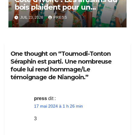
bois plaident pour un
dialogue national
JUIL 23, 2026
PRESS
One thought on “Toumodi-Tonton
Séraphin est parti. Une nombreuse
foule lui rend hommage/Le
témoignage de Niangoin.”
press
dit :
17 mai 2024 à 1 h 26 min
3