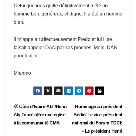
Celui qui nous quitte définitivement a été un
homme bon, généreux, et digne. Il a été un homme
bien,
il m’appelait affectueusement Fredo et lui il se
faisait appeler DAN par ses proches. Merci DAN
pour tout. »
Mienmo
Navigation
Côte d’Ivoire-Abli/Henri
Hommage au président
Aly Touré offre une église
Bédié/ Le vice-président
de
à la communauté CMA
national du Forum PDCI:
l’article
» Le président Henri