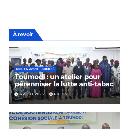
À revoir
MISE EN AVANT
SOCIÉTÉ
Toumodi : un atelier pour
pérenniser la lutte anti-tabac
6 AOÛT 2026
PRESS