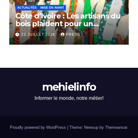
ACTUALITÉS
MISE EN AVANT
Côte d’Ivoire : Les artisans du
bois plaident pour un
dialogue national
23 JUILLET 2026
PRESS
mehielinfo
Informer le monde, notre métier!
Proudly powered by WordPress
|
Theme: Newsup by
Themeansar
.