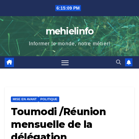
Skip
6:15:11 PM
to
content
mehielinfo
Informer le monde, notre métier!
MISE EN AVANT
POLITIQUE
Toumodi /Réunion
mensuelle de la
délégation