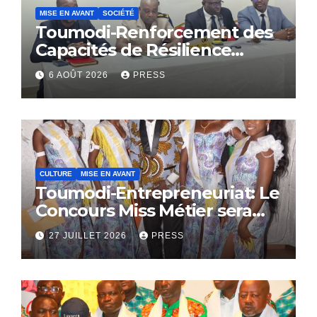
MISE EN AVANT
SOCIÉTÉ
Toumodi-Renforcement des
Capacités de Résilience
Communautaire
6 AOÛT 2026
PRESS
CULTURE
MISE EN AVANT
Toumodi-Entrepreneuriat: Le
Concours Miss Métier sera
bientôt lance.
27 JUILLET 2026
PRESS