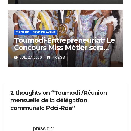
CULTURE
MISE EN AVANT
Toumodi-Entrepreneuriat: Le
Concours Miss Métier sera
bientôt lance.
JUIL 27, 2026
PRESS
2 thoughts on “Toumodi /Réunion
mensuelle de la délégation
communale Pdci-Rda”
press
dit :