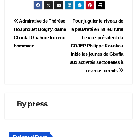
Navigation
Admirative de Thérèse
Pour juguler le niveau de
Houphouët Boigny, dame
la pauvreté en milieu rural
de
Chantal Gnahore lui rend
Le vice-président du
l’article
hommage
COJEP Philippe Kouakou
initie les jeunes de Gbofia
aux activités sectorielles à
revenus directs
By
press