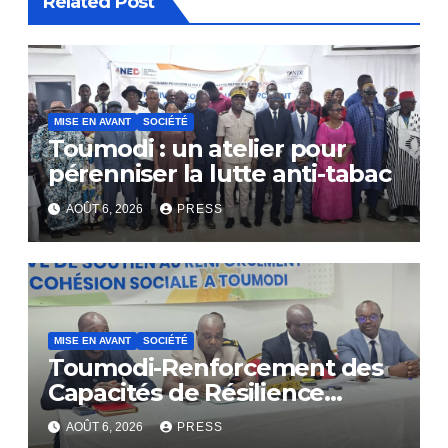
Related Post
MISE EN AVANT
SOCIÉTÉ
Toumodi : un atelier pour
pérenniser la lutte anti-tabac
AOÛT 6, 2026
PRESS
MISE EN AVANT
SOCIÉTÉ
Toumodi-Renforcement des
Capacités de Résilience
Communautaire
AOÛT 6, 2026
PRESS