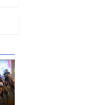
un
: Le