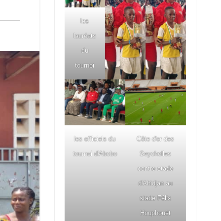
les
lauréats
du
tournoi
les officiels du
Côte d'or des
tournoi d'Abobo
Seychelles
contre stade
d'Abidjan au
stade Félix
Houphouët