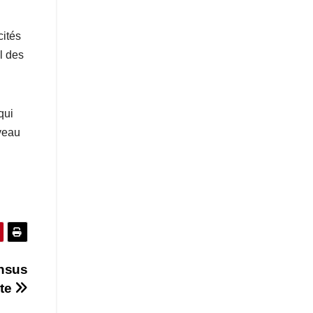
cités
l des
qui
iveau
nsus
rte