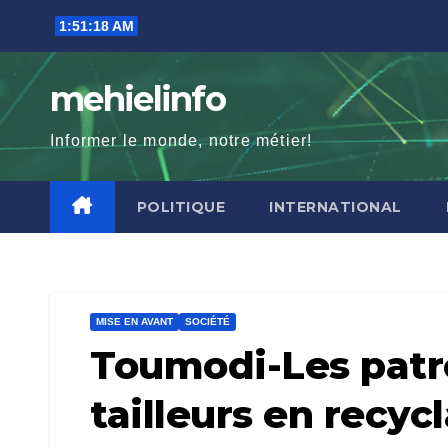
Skip
1:51:20 AM
to
content
mehielinfo
Informer le monde, notre métier!
POLITIQUE
INTERNATIONAL
MISE EN AVANT
SOCIÉTÉ
Toumodi-Les patro
tailleurs en recycl