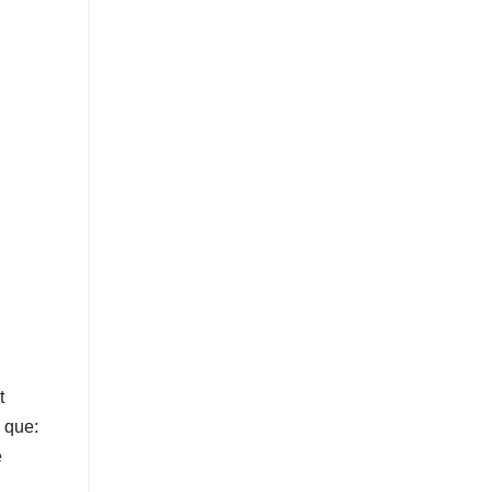
t
é que:
e