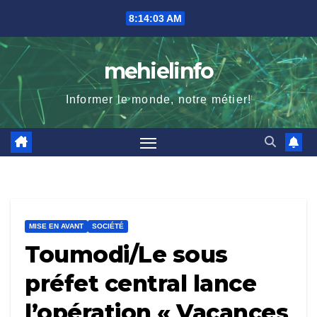
Skip
8:14:05 AM
to
content
mehielinfo
Informer le monde, notre métier!
MISE EN AVANT
SOCIÉTÉ
Toumodi/Le sous
préfet central lance
l’opération « Vacances