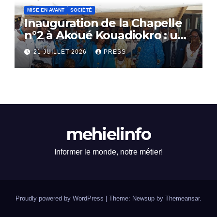
MISE EN AVANT
SOCIÉTÉ
Inauguration de la Chapelle
n°2 à Akoué Kouadiokro : un
hommage vibrant au
21 JUILLET 2026
PRESS
Professeur YAO-DJE
Christophe
mehielinfo
Informer le monde, notre métier!
Proudly powered by WordPress
|
Theme: Newsup by
Themeansar
.