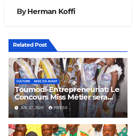
By
Herman Koffi
Related Post
CULTURE
MISE EN AVANT
Toumodi-Entrepreneuriat: Le
Concours Miss Métier sera
bientôt lance.
JUIL 27, 2026
PRESS