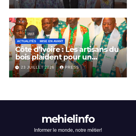
ACTUALITÉS
MISE EN AVANT
Côte d’Ivoire : Les artisans du
bois plaident pour un
dialogue national
23 JUILLET 2026
PRESS
mehielinfo
Informer le monde, notre métier!