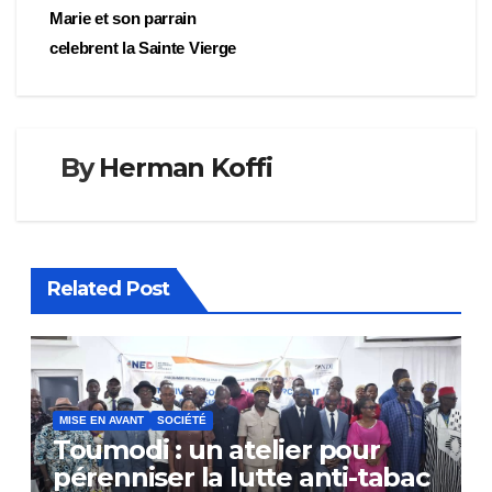
de
Marie et son parrain
l’article
celebrent la Sainte Vierge
By
Herman Koffi
Related Post
MISE EN AVANT
SOCIÉTÉ
Toumodi : un atelier pour
pérenniser la lutte anti-tabac