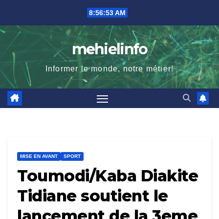
Skip
8:56:54 AM
to
content
mehielinfo
Informer le monde, notre métier!
MISE EN AVANT
SPORT
Toumodi/Kaba Diakite
Tidiane soutient le
lancement de la 3eme