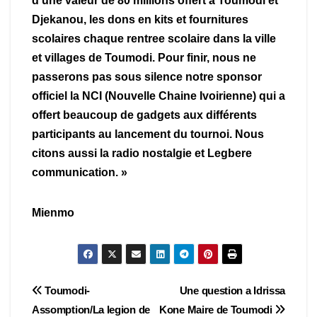
d’une valeur de 80 millions offert a Toumodi et
Djekanou, les dons en kits et fournitures
scolaires chaque rentree scolaire dans la ville
et villages de Toumodi. Pour finir, nous ne
passerons pas sous silence notre sponsor
officiel la NCI (Nouvelle Chaine Ivoirienne) qui a
offert beaucoup de gadgets aux différents
participants au lancement du tournoi. Nous
citons aussi la radio nostalgie et Legbere
communication. »
Mienmo
Navigation
Toumodi-
Une question a Idrissa
Assomption/La legion de
Kone Maire de Toumodi