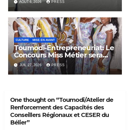
AOÛT 6, 2026
PRESS
CULTURE
MISE EN AVANT
Toumodi-Entrepreneuriat: Le
Concours Miss Métier sera
bientôt lance.
JUIL 27, 2026
PRESS
One thought on “Toumodi/Atelier de
Renforcement des Capacités des
Conseillers Régionaux et CESER du
Bélier”