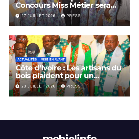
Concours Miss Métier sera
bientôt lance.
27 JUILLET 2026
PRESS
ACTUALITÉS
MISE EN AVANT
Côte d’Ivoire : Les artisans du
bois plaident pour un
dialogue national
23 JUILLET 2026
PRESS