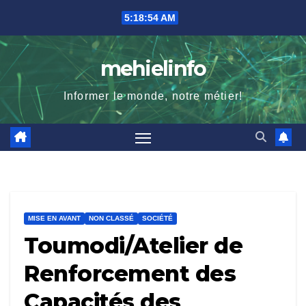
Skip
5:18:55 AM
to
content
mehielinfo
Informer le monde, notre métier!
MISE EN AVANT
NON CLASSÉ
SOCIÉTÉ
Toumodi/Atelier de
Renforcement des
Capacités des