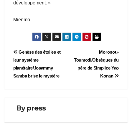
développement. »
Mienmo
Navigation
Genèse des étoiles et
Moronou-
leur système
Toumodi/Obsèques du
de
planétaire/Josammy
père de Simplice Yao
l’article
Samba brise le mystère
Konan
By
press