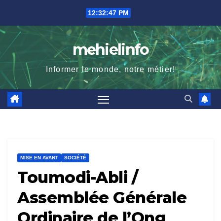
Skip
12:32:48 PM
to
content
mehielinfo
Informer le monde, notre métier!
MISE EN AVANT
SOCIÉTÉ
Toumodi-Abli /
Assemblée Générale
Ordinaire de l’Ong