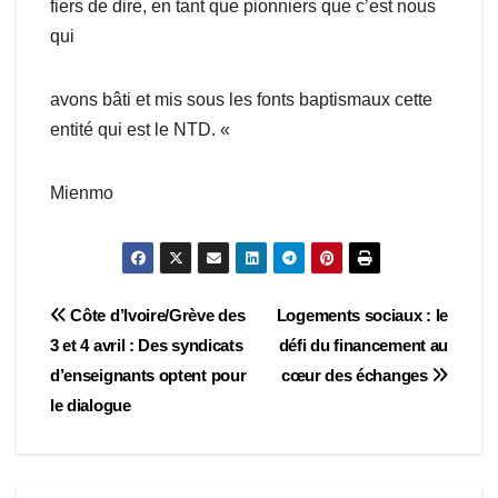
fiers de dire, en tant que pionniers que c’est nous
qui
avons bâti et mis sous les fonts baptismaux cette
entité qui est le NTD. «
Mienmo
Navigation
Côte d’Ivoire/Grève des
Logements sociaux : le
3 et 4 avril : Des syndicats
défi du financement au
de
d’enseignants optent pour
cœur des échanges
l’article
le dialogue