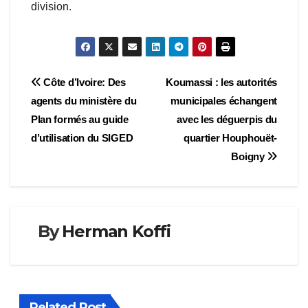
division.
Navigation
Côte d’Ivoire: Des
Koumassi : les autorités
agents du ministère du
municipales échangent
de
Plan formés au guide
avec les déguerpis du
l’article
d’utilisation du SIGED
quartier Houphouët-
Boigny
By
Herman Koffi
Related Post