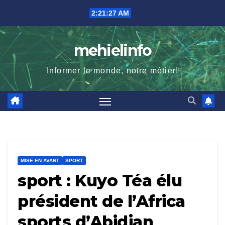
Skip
2:21:28 AM
to
content
mehielinfo
Informer le monde, notre métier!
MISE EN AVANT
SPORT
sport : Kuyo Téa élu
président de l’Africa
sports d’Abidjan