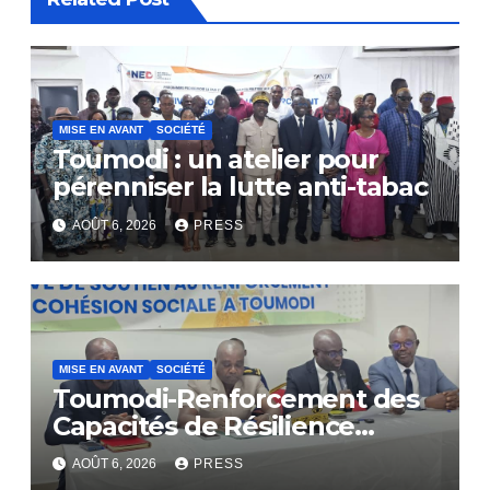
MISE EN AVANT
SOCIÉTÉ
Toumodi : un atelier pour
pérenniser la lutte anti-tabac
AOÛT 6, 2026
PRESS
MISE EN AVANT
SOCIÉTÉ
Toumodi-Renforcement des
Capacités de Résilience
Communautaire
AOÛT 6, 2026
PRESS