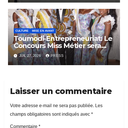
CULTURE
MISE EN AVANT
Toumodi-Entrepreneuriat: Le
Concours Miss Métier sera
bientôt lance.
JUIL 27, 2026
PRESS
Laisser un commentaire
Votre adresse e-mail ne sera pas publiée.
Les
champs obligatoires sont indiqués avec
*
Commentaire
*