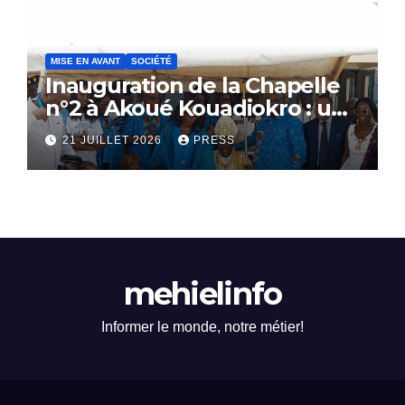
MISE EN AVANT
SOCIÉTÉ
Inauguration de la Chapelle
n°2 à Akoué Kouadiokro : un
hommage vibrant au
21 JUILLET 2026
PRESS
Professeur YAO-DJE
Christophe
mehielinfo
Informer le monde, notre métier!