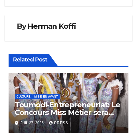
By
Herman Koffi
Related Post
CULTURE
MISE EN AVANT
Toumodi-Entrepreneuriat: Le
Concours Miss Métier sera
bientôt lance.
JUIL 27, 2026
PRESS