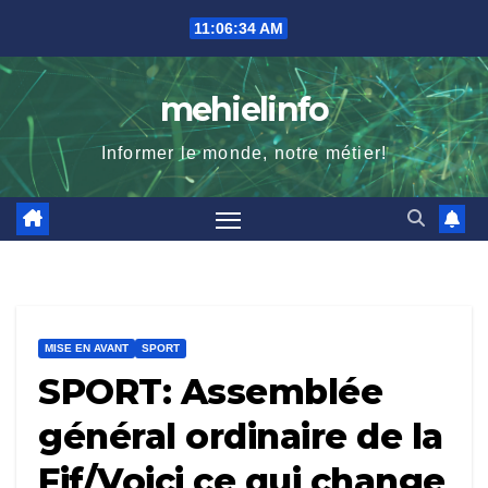
Skip
11:06:35 AM
to
content
mehielinfo
Informer le monde, notre métier!
MISE EN AVANT
SPORT
SPORT: Assemblée
général ordinaire de la
Fif/Voici ce qui change