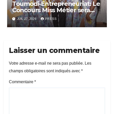
Toumodi-Entrepreneuriat: Le
Concours Miss Métier sera
bientôt lance.
JUIL 27, 2026
PRESS
Laisser un commentaire
Votre adresse e-mail ne sera pas publiée.
Les
champs obligatoires sont indiqués avec
*
Commentaire
*