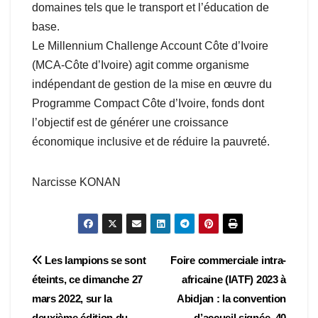
domaines tels que le transport et l’éducation de
base.
Le Millennium Challenge Account Côte d’Ivoire
(MCA-Côte d’Ivoire) agit comme organisme
indépendant de gestion de la mise en œuvre du
Programme Compact Côte d’Ivoire, fonds dont
l’objectif est de générer une croissance
économique inclusive et de réduire la pauvreté.
Narcisse KONAN
Navigation
Les lampions se sont
Foire commerciale intra-
éteints, ce dimanche 27
africaine (IATF) 2023 à
de
mars 2022, sur la
Abidjan : la convention
deuxième édition du
d’accueil signée, 40