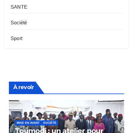
SANTE
Société
Sport
À revoir
MISE EN AVANT
SOCIÉTÉ
Toumodi : un atelier pour