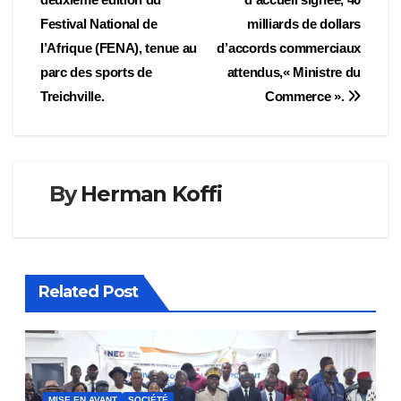
l’article
Festival National de
milliards de dollars
l’Afrique (FENA), tenue au
d’accords commerciaux
parc des sports de
attendus,« Ministre du
Treichville.
Commerce ».
By
Herman Koffi
Related Post
MISE EN AVANT
SOCIÉTÉ