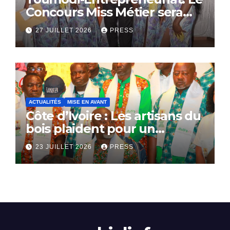
Concours Miss Métier sera
bientôt lance.
27 JUILLET 2026
PRESS
ACTUALITÉS
MISE EN AVANT
Côte d’Ivoire : Les artisans du
bois plaident pour un
dialogue national
23 JUILLET 2026
PRESS