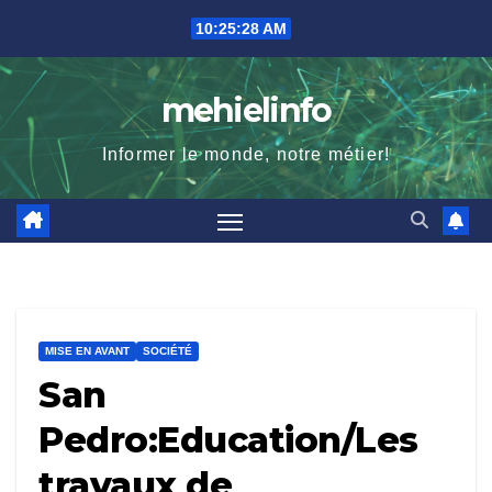
Skip
10:25:29 AM
to
content
mehielinfo
Informer le monde, notre métier!
MISE EN AVANT
SOCIÉTÉ
San
Pedro:Education/Les
travaux de