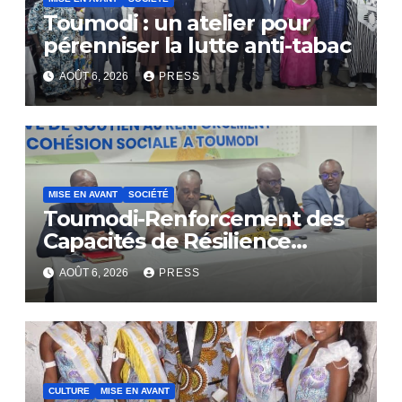
Toumodi : un atelier pour
pérenniser la lutte anti-tabac
AOÛT 6, 2026
PRESS
MISE EN AVANT
SOCIÉTÉ
Toumodi-Renforcement des
Capacités de Résilience
Communautaire
AOÛT 6, 2026
PRESS
CULTURE
MISE EN AVANT