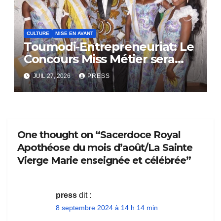
CULTURE
MISE EN AVANT
Toumodi-Entrepreneuriat: Le
Concours Miss Métier sera
bientôt lance.
JUIL 27, 2026
PRESS
One thought on “Sacerdoce Royal
Apothéose du mois d’août/La Sainte
Vierge Marie enseignée et célébrée”
press
dit :
8 septembre 2024 à 14 h 14 min