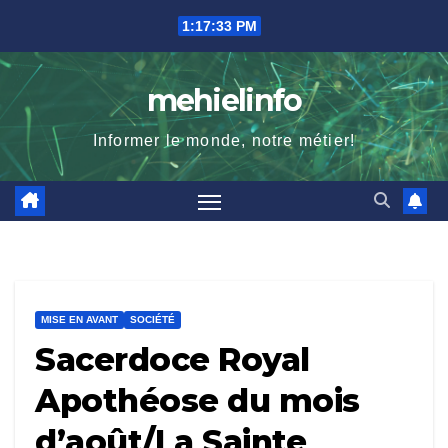
Skip
1:17:34 PM
to
content
mehielinfo
Informer le monde, notre métier!
MISE EN AVANT
SOCIÉTÉ
Sacerdoce Royal
Apothéose du mois
d’août/La Sainte