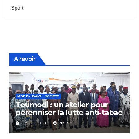
Sport
À revoir
MISE EN AVANT
SOCIÉTÉ
Toumodi : un atelier pour
pérenniser la lutte anti-tabac
6 AOÛT 2026
PRESS