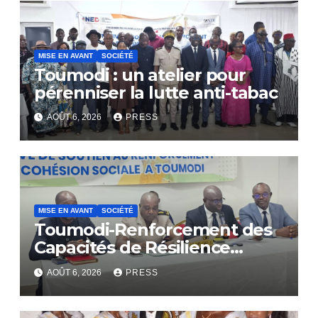
MISE EN AVANT
SOCIÉTÉ
Toumodi : un atelier pour
pérenniser la lutte anti-tabac
AOÛT 6, 2026
PRESS
MISE EN AVANT
SOCIÉTÉ
Toumodi-Renforcement des
Capacités de Résilience
Communautaire
AOÛT 6, 2026
PRESS