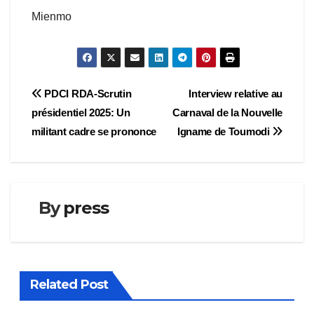
Mienmo
Navigation
PDCI RDA-Scrutin
Interview relative au
présidentiel 2025: Un
Carnaval de la Nouvelle
de
militant cadre se prononce
Igname de Toumodi
l’article
By
press
Related Post