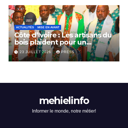
ACTUALITÉS
MISE EN AVANT
Côte d’Ivoire : Les artisans du
bois plaident pour un
dialogue national
23 JUILLET 2026
PRESS
mehielinfo
Informer le monde, notre métier!