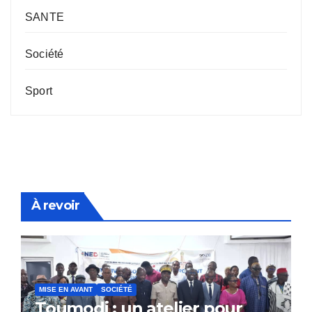
SANTE
Société
Sport
À revoir
MISE EN AVANT
SOCIÉTÉ
Toumodi : un atelier pour