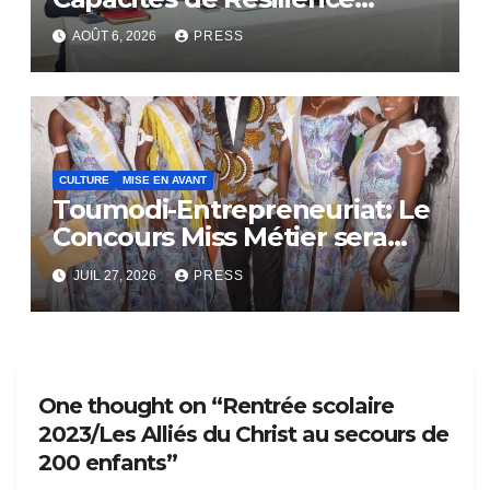
Communautaire
AOÛT 6, 2026
PRESS
CULTURE
MISE EN AVANT
Toumodi-Entrepreneuriat: Le
Concours Miss Métier sera
bientôt lance.
JUIL 27, 2026
PRESS
One thought on “Rentrée scolaire
2023/Les Alliés du Christ au secours de
200 enfants”