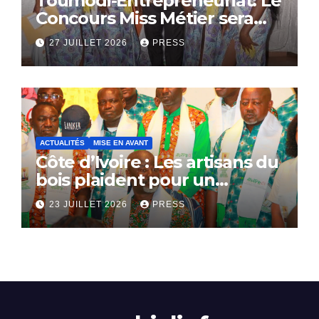
Toumodi-Entrepreneuriat: Le
Concours Miss Métier sera
bientôt lance.
27 JUILLET 2026
PRESS
ACTUALITÉS
MISE EN AVANT
Côte d’Ivoire : Les artisans du
bois plaident pour un
dialogue national
23 JUILLET 2026
PRESS