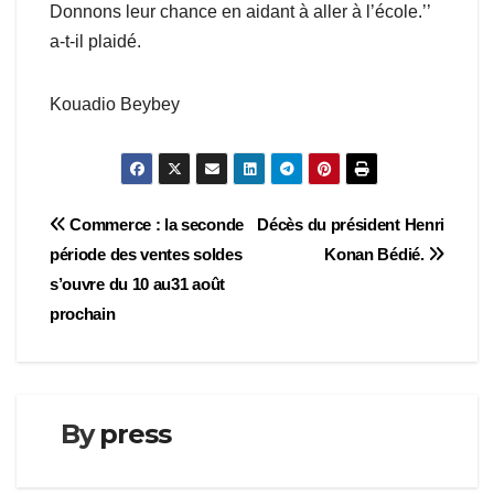
Donnons leur chance en aidant à aller à l’école.’’
a-t-il plaidé.
Kouadio Beybey
Navigation
Commerce : la seconde
Décès du président Henri
période des ventes soldes
Konan Bédié.
de
s’ouvre du 10 au31 août
l’article
prochain
By
press