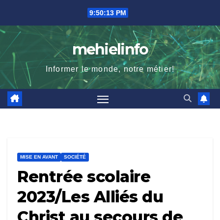
Skip
9:50:14 PM
to
content
mehielinfo
Informer le monde, notre métier!
MISE EN AVANT
SOCIÉTÉ
Rentrée scolaire
2023/Les Alliés du
Christ au secours de