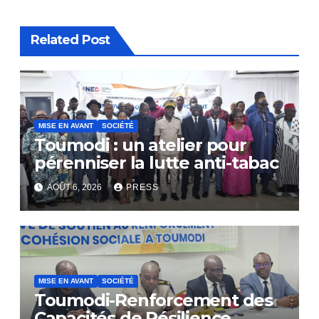
Related Post
MISE EN AVANT
SOCIÉTÉ
Toumodi : un atelier pour
pérenniser la lutte anti-tabac
AOÛT 6, 2026
PRESS
MISE EN AVANT
SOCIÉTÉ
Toumodi-Renforcement des
Capacités de Résilience