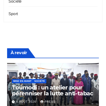
Société
Sport
À revoir
MISE EN AVANT
SOCIÉTÉ
Toumodi : un atelier pour
pérenniser la lutte anti-tabac
6 AOÛT 2026
PRESS