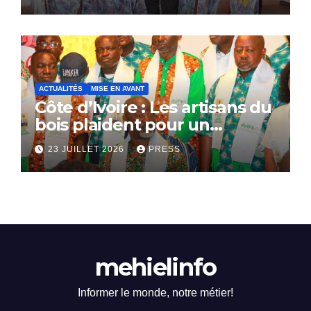
ACTUALITÉS
MISE EN AVANT
Côte d’Ivoire : Les artisans du
bois plaident pour un
dialogue national
23 JUILLET 2026
PRESS
mehielinfo
Informer le monde, notre métier!