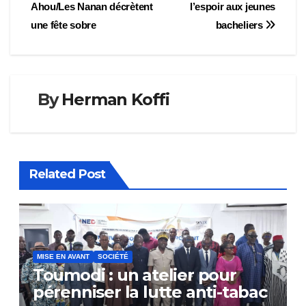
de
Ahou/Les Nanan décrètent
l’espoir aux jeunes
l’article
une fête sobre
bacheliers
By
Herman Koffi
Related Post
MISE EN AVANT
SOCIÉTÉ
Toumodi : un atelier pour
pérenniser la lutte anti-tabac