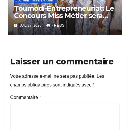
CULTURE
MISE EN AVANT
Toumodi-Entrepreneuriat: Le
Concours Miss Métier sera
bientôt lance.
JUIL 27, 2026
PRESS
Laisser un commentaire
Votre adresse e-mail ne sera pas publiée.
Les
champs obligatoires sont indiqués avec
*
Commentaire
*