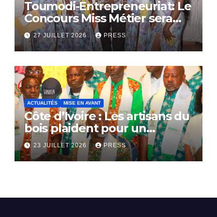
Toumodi-Entrepreneuriat: Le
Concours Miss Métier sera
bientôt lance.
27 JUILLET 2026
PRESS
ACTUALITÉS
MISE EN AVANT
Côte d’Ivoire : Les artisans du
bois plaident pour un
dialogue national
23 JUILLET 2026
PRESS