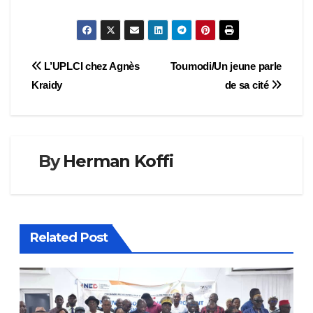
Navigation
L’UPLCI chez Agnès
Toumodi/Un jeune parle
Kraidy
de sa cité
de
l’article
By
Herman Koffi
Related Post