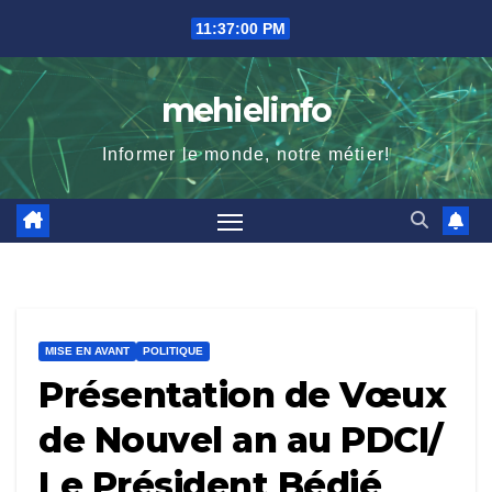
Skip
11:37:01 PM
to
content
mehielinfo
Informer le monde, notre métier!
MISE EN AVANT
POLITIQUE
Présentation de Vœux
de Nouvel an au PDCI/
Le Président Bédié