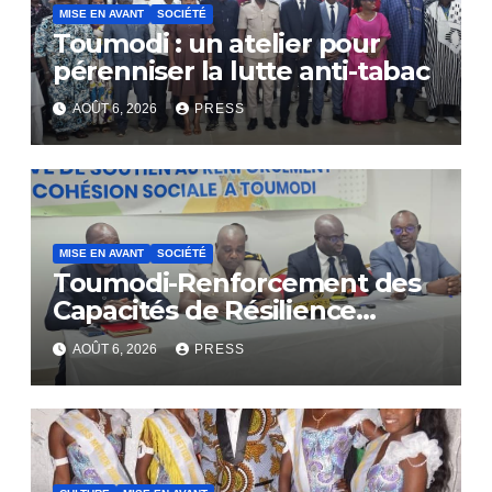
MISE EN AVANT
SOCIÉTÉ
Toumodi : un atelier pour
pérenniser la lutte anti-tabac
AOÛT 6, 2026
PRESS
MISE EN AVANT
SOCIÉTÉ
Toumodi-Renforcement des
Capacités de Résilience
Communautaire
AOÛT 6, 2026
PRESS