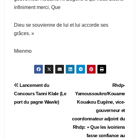
infiniment merci. Que
Dieu se souvienne de lui et lui accorde ses
grâces. »
Mienmo
Navigation
Lancement du
Rhdp-
Concours Tanni Klale (Le
Yamoussoukro/Kouame
de
port du pagne Wawle)
Kouakou Eugène, vice-
l’article
gouverneur et
coordonnateur adjoint du
Rhdp: » Que les ivoiriens
fasse confiance au