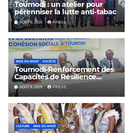
Toumodi : un atelier pour
pérenniser la lutte anti-tabac
AOÛT 6, 2026
PRESS
MISE EN AVANT
SOCIÉTÉ
Toumodi-Renforcement des
Capacités de Résilience
Communautaire
AOÛT 6, 2026
PRESS
CULTURE
MISE EN AVANT