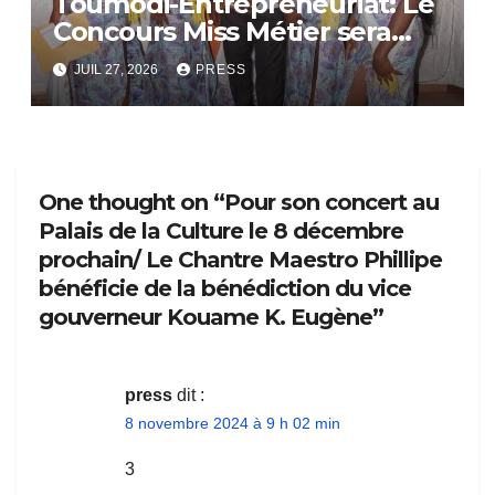
Toumodi-Entrepreneuriat: Le
Concours Miss Métier sera
bientôt lance.
JUIL 27, 2026
PRESS
One thought on “Pour son concert au
Palais de la Culture le 8 décembre
prochain/ Le Chantre Maestro Phillipe
bénéficie de la bénédiction du vice
gouverneur Kouame K. Eugène”
press
dit :
8 novembre 2024 à 9 h 02 min
3