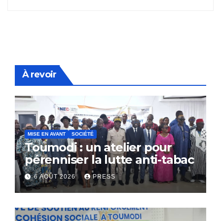
À revoir
MISE EN AVANT
SOCIÉTÉ
Toumodi : un atelier pour
pérenniser la lutte anti-tabac
6 AOÛT 2026
PRESS