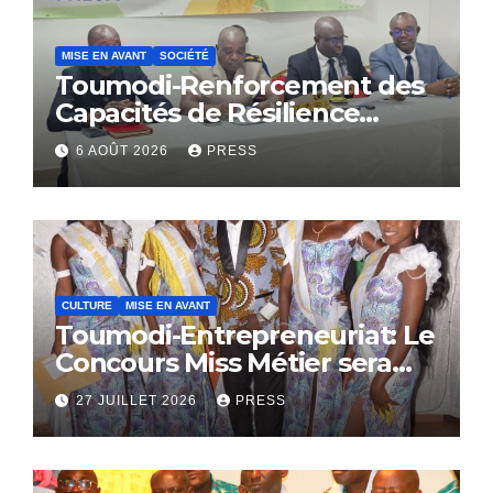
MISE EN AVANT
SOCIÉTÉ
Toumodi-Renforcement des
Capacités de Résilience
Communautaire
6 AOÛT 2026
PRESS
CULTURE
MISE EN AVANT
Toumodi-Entrepreneuriat: Le
Concours Miss Métier sera
bientôt lance.
27 JUILLET 2026
PRESS