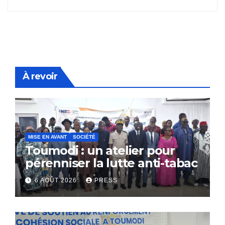
À revoir
MISE EN AVANT
SOCIÉTÉ
Toumodi : un atelier pour
pérenniser la lutte anti-tabac
6 AOÛT 2026
PRESS