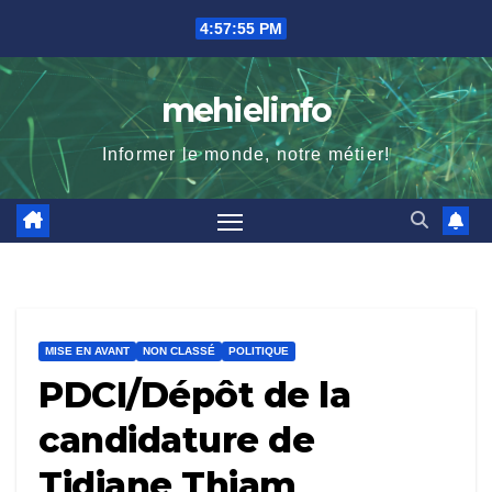
Skip
4:57:56 PM
to
content
mehielinfo
Informer le monde, notre métier!
MISE EN AVANT
NON CLASSÉ
POLITIQUE
PDCI/Dépôt de la
candidature de
Tidiane Thiam