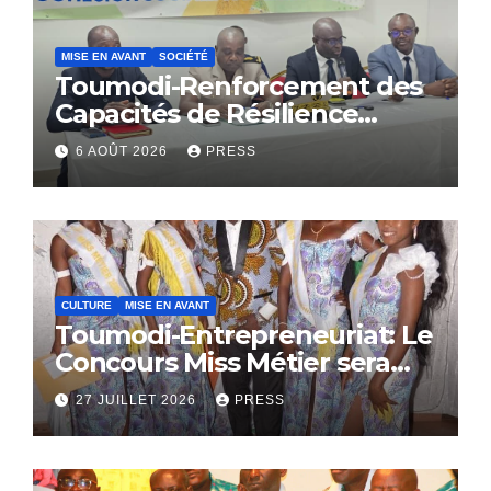
MISE EN AVANT
SOCIÉTÉ
Toumodi-Renforcement des
Capacités de Résilience
Communautaire
6 AOÛT 2026
PRESS
CULTURE
MISE EN AVANT
Toumodi-Entrepreneuriat: Le
Concours Miss Métier sera
bientôt lance.
27 JUILLET 2026
PRESS