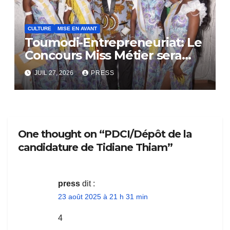
CULTURE
MISE EN AVANT
Toumodi-Entrepreneuriat: Le
Concours Miss Métier sera
bientôt lance.
JUIL 27, 2026
PRESS
One thought on “PDCI/Dépôt de la
candidature de Tidiane Thiam”
press
dit :
23 août 2025 à 21 h 31 min
4