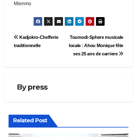
Mienmo
Navigation
Kadjokro-Chefferie
Toumodi-Sphere musicale
traditionnelle
locale : Ahou Monique fête
de
ses 25 ans de carriere
l’article
By
press
Related Post