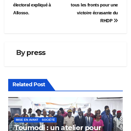
de
électoral expliqué à
tous les fronts pour une
l’article
Allosso.
victoire écrasante du
RHDP
By
press
Related Post
MISE EN AVANT
SOCIÉTÉ
Toumodi : un atelier pour