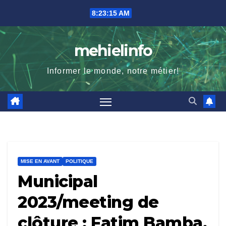
Skip
8:23:17 AM
to
content
mehielinfo
Informer le monde, notre métier!
MISE EN AVANT
POLITIQUE
Municipal
2023/meeting de
clôture : Fatim Bamba,