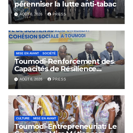
pérenniser la lutte anti-tabac
AOÛT 6, 2026
PRESS
MISE EN AVANT
SOCIÉTÉ
Toumodi-Renforcement des
Capacités de Résilience
Communautaire
AOÛT 6, 2026
PRESS
CULTURE
MISE EN AVANT
Toumodi-Entrepreneuriat: Le