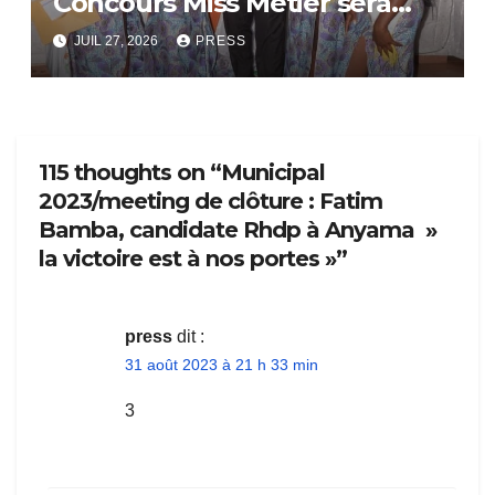
Concours Miss Métier sera
bientôt lance.
JUIL 27, 2026
PRESS
115 thoughts on “Municipal
2023/meeting de clôture : Fatim
Bamba, candidate Rhdp à Anyama »
la victoire est à nos portes »”
press
dit :
31 août 2023 à 21 h 33 min
3