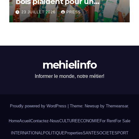
bois plaident pour un
dialogue national
23 JUILLET 2026
PRESS
mehielinfo
Informer le monde, notre métier!
Proudly powered by WordPress
|
Theme: Newsup by
Themeansar
.
Home
Acueil
Contactez-Nous
CULTURE
ECONOMIE
For Rent
For Sale
INTERNATIONAL
POLITIQUE
Properties
SANTE
SOCIETE
SPORT