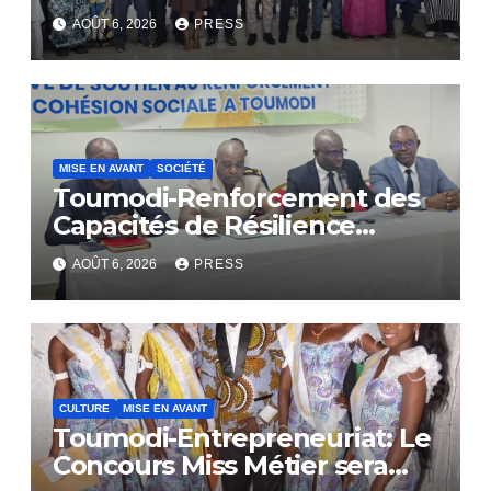
AOÛT 6, 2026
PRESS
MISE EN AVANT
SOCIÉTÉ
Toumodi-Renforcement des
Capacités de Résilience
Communautaire
AOÛT 6, 2026
PRESS
CULTURE
MISE EN AVANT
Toumodi-Entrepreneuriat: Le
Concours Miss Métier sera