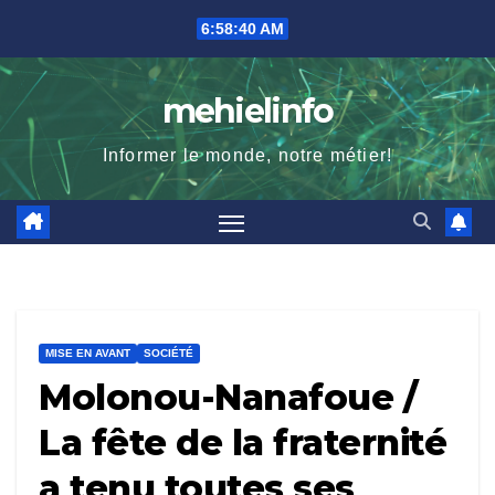
Skip
6:58:41 AM
to
content
mehielinfo
Informer le monde, notre métier!
MISE EN AVANT
SOCIÉTÉ
Molonou-Nanafoue /
La fête de la fraternité
a tenu toutes ses