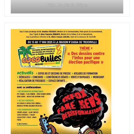
Félix Houphouët Boigny