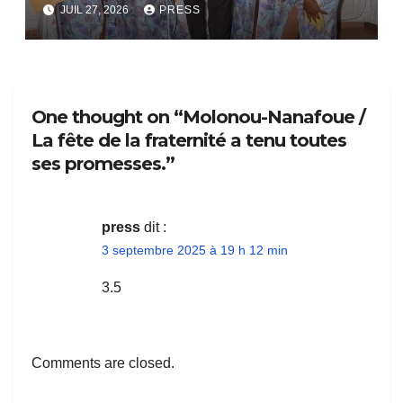
bientôt lance.
JUIL 27, 2026
PRESS
One thought on “Molonou-Nanafoue /
La fête de la fraternité a tenu toutes
ses promesses.”
press
dit :
3 septembre 2025 à 19 h 12 min
3.5
Comments are closed.