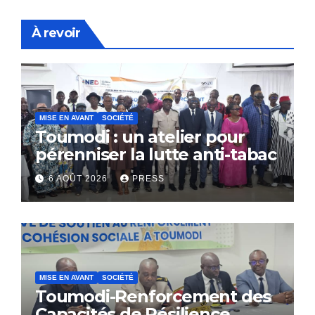
À revoir
MISE EN AVANT
SOCIÉTÉ
Toumodi : un atelier pour
pérenniser la lutte anti-tabac
6 AOÛT 2026
PRESS
MISE EN AVANT
SOCIÉTÉ
Toumodi-Renforcement des
Capacités de Résilience