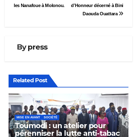
les Nanafoue à Molonou.
d’Honneur décerné à Bini
de
Daouda Ouattara
l’article
By
press
Related Post
MISE EN AVANT
SOCIÉTÉ
Toumodi : un atelier pour
pérenniser la lutte anti-tabac