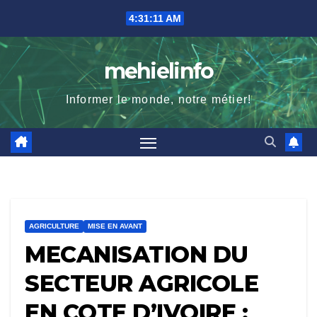
Skip
4:31:12 AM
to
content
mehielinfo
Informer le monde, notre métier!
AGRICULTURE
MISE EN AVANT
MECANISATION DU
SECTEUR AGRICOLE
EN COTE D’IVOIRE :