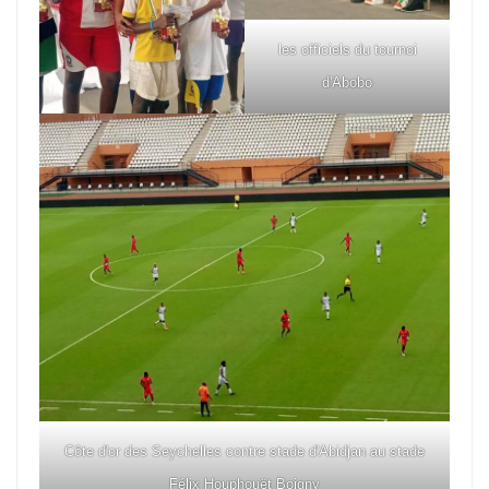
les officiels du tournoi
d'Abobo
Côte d'or des Seychelles contre stade d'Abidjan au stade
Félix Houphouët Boigny