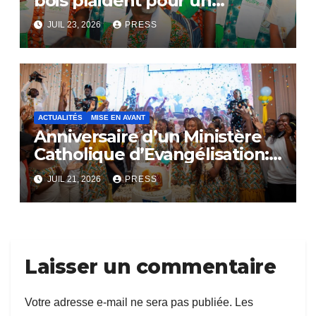
bois plaident pour un
dialogue national
JUIL 23, 2026
PRESS
ACTUALITÉS
MISE EN AVANT
Anniversaire d’un Ministère
Catholique d’Evangélisation:
Le SACERDOCE ROYAL
JUIL 21, 2026
PRESS
célèbre ses 16 ans d’existence
Laisser un commentaire
Votre adresse e-mail ne sera pas publiée.
Les