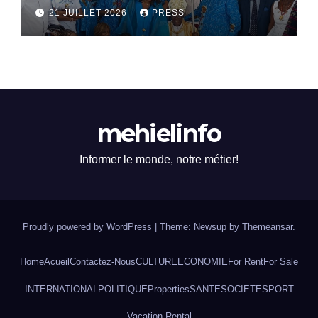
hommage vibrant au
21 JUILLET 2026
PRESS
Professeur YAO-DJE
Christophe
mehielinfo
Informer le monde, notre métier!
Proudly powered by WordPress
|
Theme: Newsup by
Themeansar
.
Home
Acueil
Contactez-Nous
CULTURE
ECONOMIE
For Rent
For Sale
INTERNATIONAL
POLITIQUE
Properties
SANTE
SOCIETE
SPORT
Vacation Rental