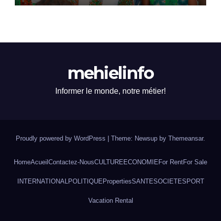
mehielinfo
Informer le monde, notre métier!
Proudly powered by WordPress
|
Theme: Newsup by
Themeansar
.
Home
Acueil
Contactez-Nous
CULTURE
ECONOMIE
For Rent
For Sale
INTERNATIONAL
POLITIQUE
Properties
SANTE
SOCIETE
SPORT
Vacation Rental