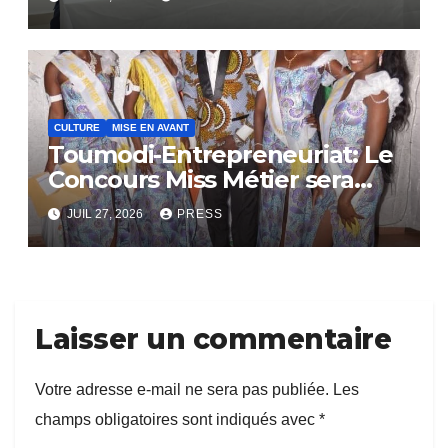
CULTURE
MISE EN AVANT
Toumodi-Entrepreneuriat: Le
Concours Miss Métier sera
bientôt lance.
JUIL 27, 2026
PRESS
Laisser un commentaire
Votre adresse e-mail ne sera pas publiée.
Les
champs obligatoires sont indiqués avec
*