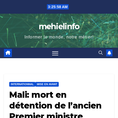
Skip
3:25:59 AM
to
content
mehielinfo
Informer le monde, notre métier!
INTERNATIONNAL
MISE EN AVANT
Mali: mort en
détention de l’ancien
Premier ministre