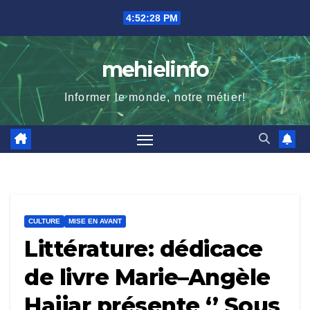
Skip
4:52:29 PM
to
content
mehielinfo
Informer le monde, notre métier!
CULTURE
MISE EN AVANT
Littérature: dédicace
de livre Marie–Angèle
Hajjar présente ‘’ Sous