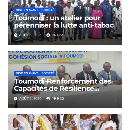
MISE EN AVANT
SOCIÉTÉ
Toumodi : un atelier pour
pérenniser la lutte anti-tabac
AOÛT 6, 2026
PRESS
MISE EN AVANT
SOCIÉTÉ
Toumodi-Renforcement des
Capacités de Résilience
Communautaire
AOÛT 6, 2026
PRESS