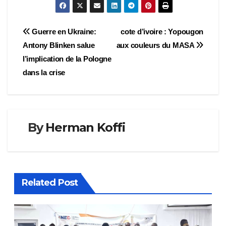
Navigation
Guerre en Ukraine:
cote d’ivoire : Yopougon
Antony Blinken salue
aux couleurs du MASA
de
l’implication de la Pologne
l’article
dans la crise
By
Herman Koffi
Related Post