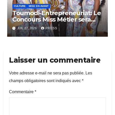
CULTURE
MISE EN AVANT
Toumodi-Entrepreneuriat: Le
Concours Miss Métier sera
bientôt lance.
JUIL 27, 2026
PRESS
Laisser un commentaire
Votre adresse e-mail ne sera pas publiée.
Les
champs obligatoires sont indiqués avec
*
Commentaire
*