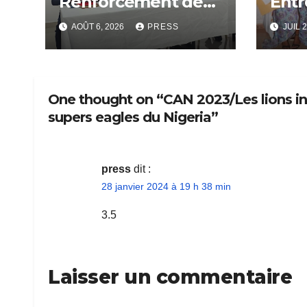
Renforcement des
Entr
Capacités de
Conc
AOÛT 6, 2026
PRESS
JUIL 2
Résilience
Méti
Communautaire
lanc
One thought on “CAN 2023/Les lions i
supers eagles du Nigeria”
press
dit :
28 janvier 2024 à 19 h 38 min
3.5
Laisser un commentaire