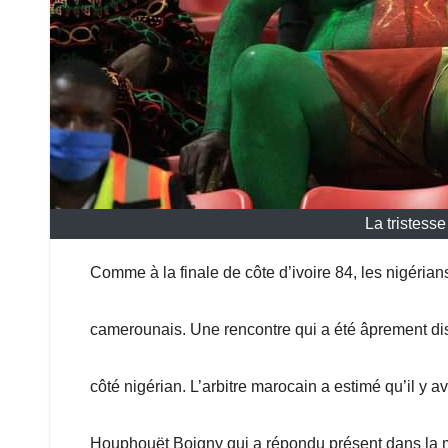
La tristess
Comme à la finale de côte d’ivoire 84, les nigérian
camerounais. Une rencontre qui a été âprement dis
côté nigérian. L’arbitre marocain a estimé qu’il y a
Houphouët Boigny qui a répondu présent dans la mob