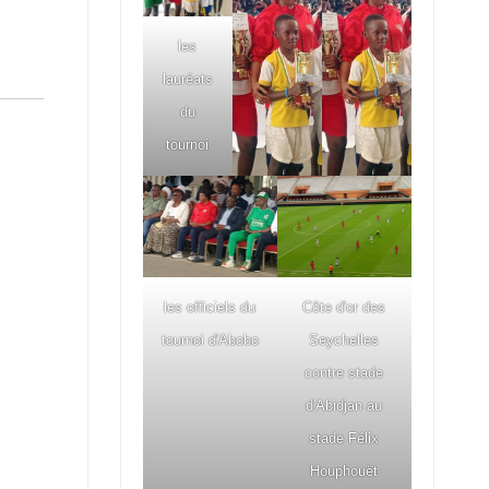
les
lauréats
du
tournoi
les officiels du
Côte d'or des
tournoi d'Abobo
Seychelles
contre stade
d'Abidjan au
stade Félix
Houphouët