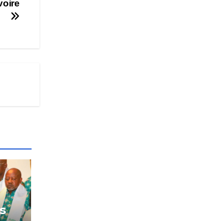
voire
es