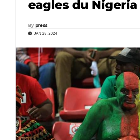
eagles du Nigeria
By
press
JAN 28, 2024