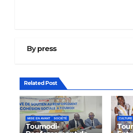
de
l’article
By
press
Related Post
MISE EN AVANT
SOCIÉTÉ
CULTURE
Toumodi-
Tou