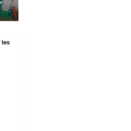
n
l
 les