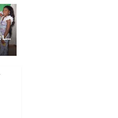
: Le
tôt