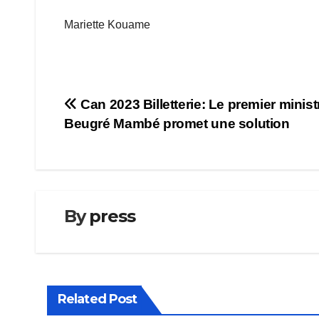
Mariette Kouame
Navigation
Can 2023 Billetterie: Le premier minist
Beugré Mambé promet une solution
de
l’article
By
press
Related Post