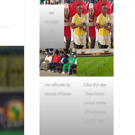
les
lauréats
du
tournoi
les officiels du
Côte d'or des
tournoi d'Abobo
Seychelles
contre stade
d'Abidjan au
stade Félix
Houphouët