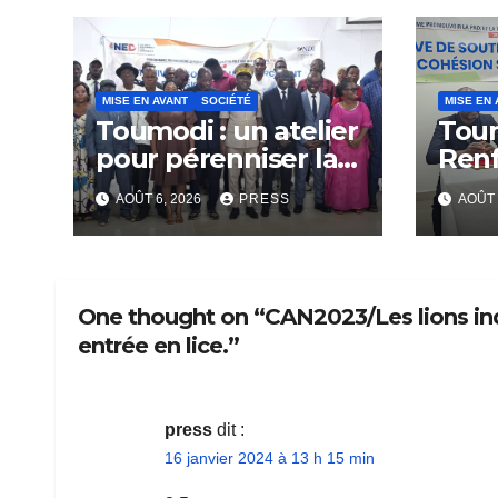
MISE EN AVANT
SOCIÉTÉ
MISE EN 
Toumodi : un atelier
Tou
pour pérenniser la
Ren
lutte anti-tabac
Capa
AOÛT 6, 2026
PRESS
AOÛT 
Rési
Com
One thought on “CAN2023/Les lions in
entrée en lice.”
press
dit :
16 janvier 2024 à 13 h 15 min