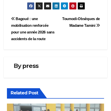
Navigation
Bagoué : une
Toumodi-Obsèques de
mobilisation renforcée
Madame Tamini
de
pour une année 2026 sans
l’article
accidents de la route
By
press
Related Post