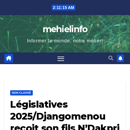
Skip
2:11:16 AM
to
content
mehielinfo
Informer le monde, notre métier!
NON CLASSÉ
Législatives
2025/Djangomenou
reçoit son fils N’Dakpri