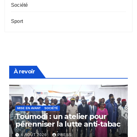
Société
Sport
À revoir
MISE EN AVANT
SOCIÉTÉ
Toumodi : un atelier pour
pérenniser la lutte anti-tabac
6 AOÛT 2026
PRESS