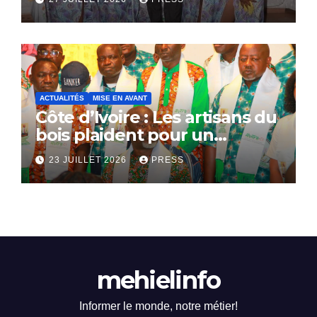
ACTUALITÉS
MISE EN AVANT
Côte d’Ivoire : Les artisans du
bois plaident pour un
dialogue national
23 JUILLET 2026
PRESS
mehielinfo
Informer le monde, notre métier!