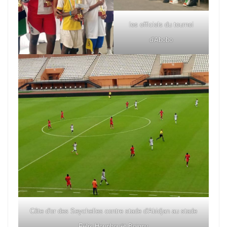
les officiels du tournoi
d'Abobo
Côte d'or des Seychelles contre stade d'Abidjan au stade
Félix Houphouët Boigny