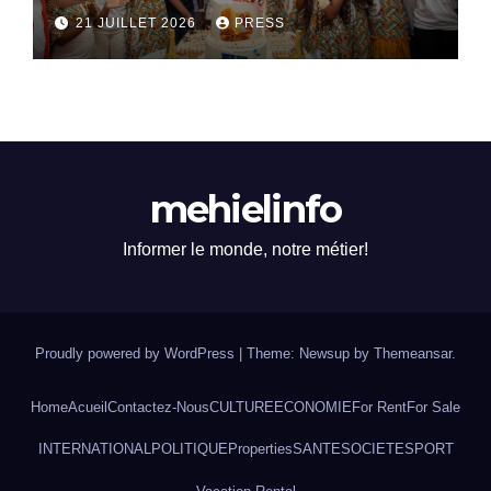
Le SACERDOCE ROYAL
21 JUILLET 2026
PRESS
célèbre ses 16 ans
d’existence
mehielinfo
Informer le monde, notre métier!
Proudly powered by WordPress
|
Theme: Newsup by
Themeansar
.
Home
Acueil
Contactez-Nous
CULTURE
ECONOMIE
For Rent
For Sale
INTERNATIONAL
POLITIQUE
Properties
SANTE
SOCIETE
SPORT