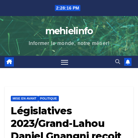
Skip
2:28:18 PM
to
content
mehielinfo
Informer le monde, notre métier!
MISE EN AVANT
POLITIQUE
Législatives
2023/Grand-Lahou
Daniel Gnangni reçoit