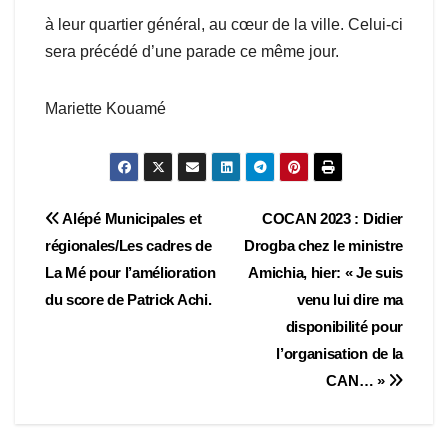
à leur quartier général, au cœur de la ville. Celui-ci
sera précédé d’une parade ce même jour.
Mariette Kouamé
Navigation
Alépé Municipales et
COCAN 2023 : Didier
régionales/Les cadres de
Drogba chez le ministre
de
La Mé pour l’amélioration
Amichia, hier: « Je suis
l’article
du score de Patrick Achi.
venu lui dire ma
disponibilité pour
l’organisation de la
CAN… »