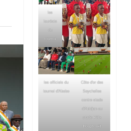
les
lauréats
du
tournoi
les officiels du
Côte d'or des
tournoi d'Abobo
Seychelles
contre stade
d'Abidjan au
stade Félix
Houphouët