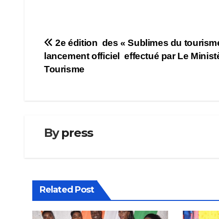
Navigation
2e édition des « Sublimes du tourisme
lancement officiel effectué par Le Minist
de
Tourisme
l’article
By
press
Related Post