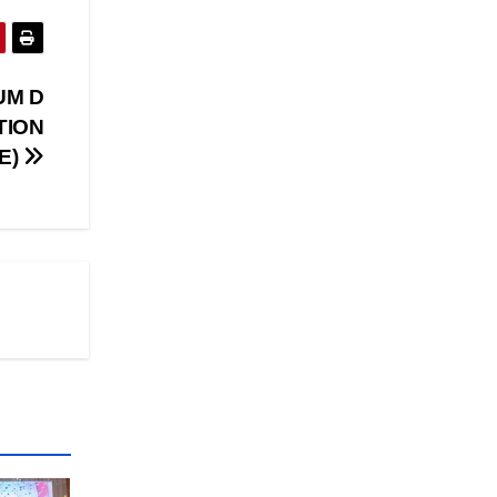
UM D
TION
E)