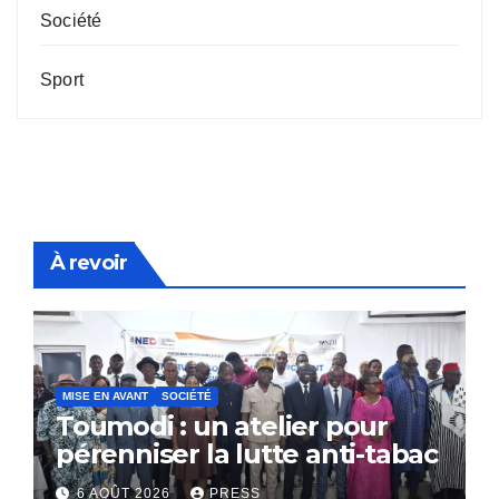
Société
Sport
À revoir
MISE EN AVANT
SOCIÉTÉ
Toumodi : un atelier pour
pérenniser la lutte anti-tabac
6 AOÛT 2026
PRESS