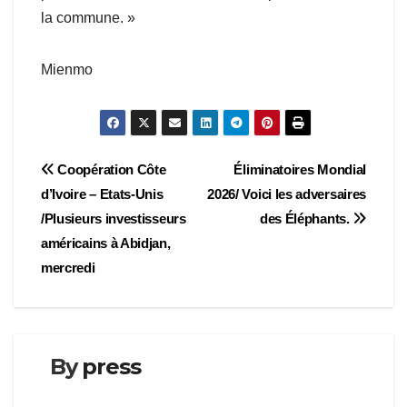
la commune. »
Mienmo
Navigation
Coopération Côte
Éliminatoires Mondial
d’Ivoire – Etats-Unis
2026/ Voici les adversaires
de
/Plusieurs investisseurs
des Éléphants.
l’article
américains à Abidjan,
mercredi
By
press