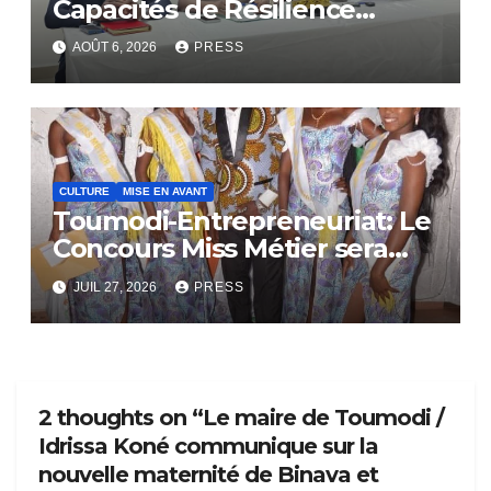
Capacités de Résilience
Communautaire
AOÛT 6, 2026
PRESS
CULTURE
MISE EN AVANT
Toumodi-Entrepreneuriat: Le
Concours Miss Métier sera
bientôt lance.
JUIL 27, 2026
PRESS
2 thoughts on “Le maire de Toumodi /
Idrissa Koné communique sur la
nouvelle maternité de Binava et