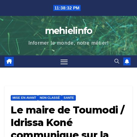
Skip
11:38:34 PM
to
content
mehielinfo
Informer le monde, notre métier!
MISE EN AVANT
NON CLASSÉ
SANTE
Le maire de Toumodi /
Idrissa Koné
communique sur la