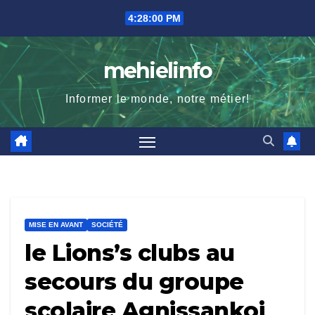
Skip
4:28:01 PM
to
content
mehielinfo
Informer le monde, notre métier!
MISE EN AVANT
SOCIÉTÉ
le Lions’s clubs au
secours du groupe
scolaire Agnissankoi