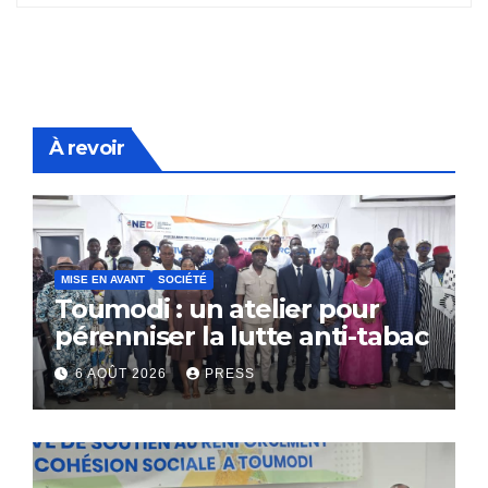
À revoir
MISE EN AVANT
SOCIÉTÉ
Toumodi : un atelier pour
pérenniser la lutte anti-tabac
6 AOÛT 2026
PRESS