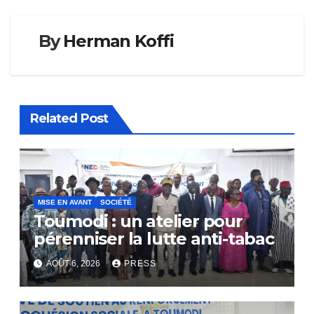
By
Herman Koffi
Related Post
MISE EN AVANT
SOCIÉTÉ
Toumodi : un atelier pour
pérenniser la lutte anti-tabac
AOÛT 6, 2026
PRESS