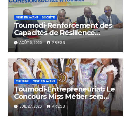
MISE EN AVANT
SOCIÉTÉ
Toumodi-Renforcement des
Capacités de Résilience
Communautaire
AOÛT 6, 2026
PRESS
CULTURE
MISE EN AVANT
Toumodi-Entrepreneuriat: Le
Concours Miss Métier sera
bientôt lance.
JUIL 27, 2026
PRESS