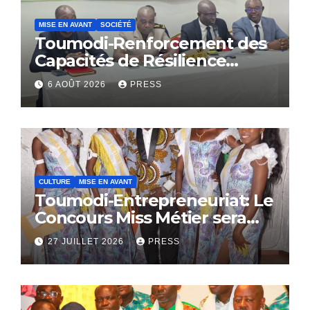
MISE EN AVANT
SOCIÉTÉ
Toumodi-Renforcement des
Capacités de Résilience
Communautaire
6 AOÛT 2026
PRESS
CULTURE
MISE EN AVANT
Toumodi-Entrepreneuriat: Le
Concours Miss Métier sera
bientôt lance.
27 JUILLET 2026
PRESS