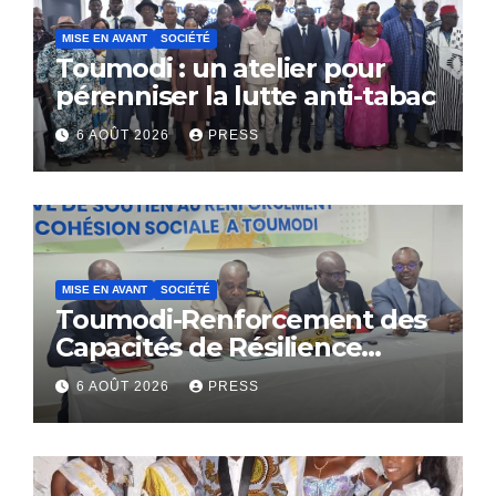
MISE EN AVANT
SOCIÉTÉ
Toumodi : un atelier pour
pérenniser la lutte anti-tabac
6 AOÛT 2026
PRESS
MISE EN AVANT
SOCIÉTÉ
Toumodi-Renforcement des
Capacités de Résilience
Communautaire
6 AOÛT 2026
PRESS