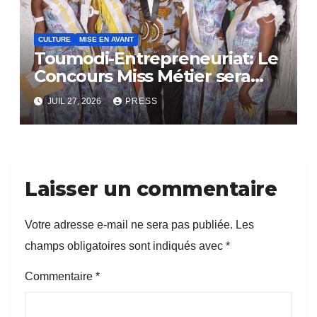
CULTURE
MISE EN AVANT
Toumodi-Entrepreneuriat: Le
Concours Miss Métier sera
bientôt lance.
JUIL 27, 2026
PRESS
Laisser un commentaire
Votre adresse e-mail ne sera pas publiée.
Les
champs obligatoires sont indiqués avec
*
Commentaire
*