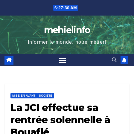
Skip
6:27:31 AM
to
content
mehielinfo
Informer le monde, notre métier!
MISE EN AVANT
SOCIÉTÉ
La JCI effectue sa
rentrée solennelle à
Bouaflé