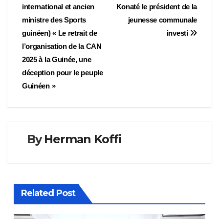
international et ancien
Konaté le président de la
de
ministre des Sports
jeunesse communale
l’article
guinéen) « Le retrait de
investi
l’organisation de la CAN
2025 à la Guinée, une
déception pour le peuple
Guinéen »
By
Herman Koffi
Related Post