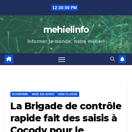
Skip
12:31:00 PM
to
content
mehielinfo
Informer le monde, notre métier!
ECONOMIE
MISE EN AVANT
NON CLASSÉ
La Brigade de contrôle
rapide fait des saisis à
Cocody pour le