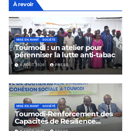
À revoir
MISE EN AVANT
SOCIÉTÉ
Toumodi : un atelier pour
pérenniser la lutte anti-tabac
6 AOÛT 2026
PRESS
MISE EN AVANT
SOCIÉTÉ
Toumodi-Renforcement des
Capacités de Résilience
Communautaire