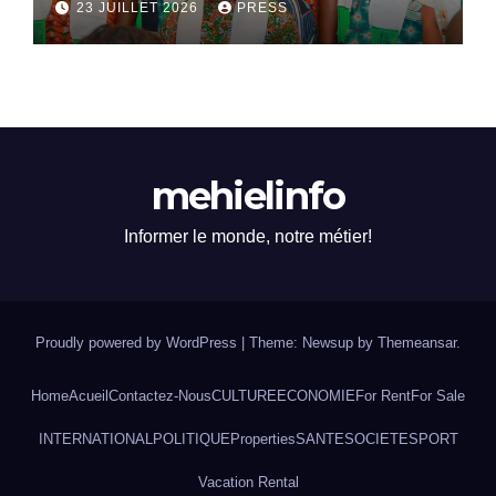
23 JUILLET 2026
PRESS
mehielinfo
Informer le monde, notre métier!
Proudly powered by WordPress
|
Theme: Newsup by
Themeansar
.
Home
Acueil
Contactez-Nous
CULTURE
ECONOMIE
For Rent
For Sale
INTERNATIONAL
POLITIQUE
Properties
SANTE
SOCIETE
SPORT
Vacation Rental