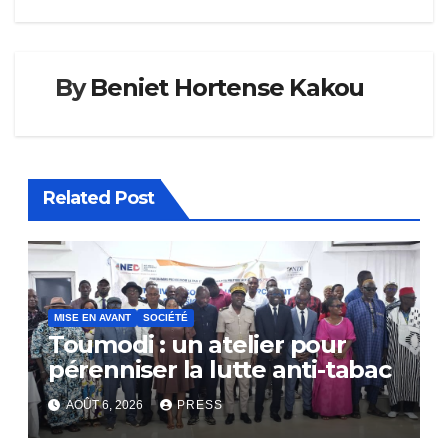
By
Beniet Hortense Kakou
Related Post
MISE EN AVANT
SOCIÉTÉ
Toumodi : un atelier pour
pérenniser la lutte anti-tabac
AOÛT 6, 2026
PRESS