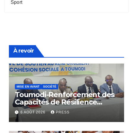
Sport
À revoir
MISE EN AVANT
SOCIÉTÉ
Toumodi-Renforcement des
Capacités de Résilience
Communautaire
6 AOÛT 2026
PRESS