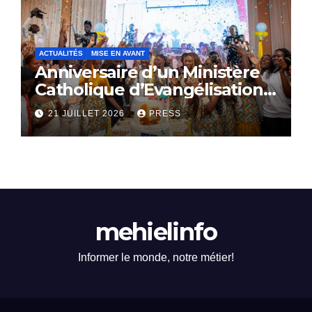
ACTUALITÉS
MISE EN AVANT
Anniversaire d’un Ministère
Catholique d’Evangélisation:
Le SACERDOCE ROYAL
21 JUILLET 2026
PRESS
célèbre ses 16 ans
d’existence
mehielinfo
Informer le monde, notre métier!