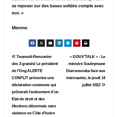
se reposer sur des bases solides compte avec
eux. »
Mienmo
Navigation
Toumodi-Rencontre
« GOUV’TALK » : Le
des 3 grands/ Le président
ministre Souleymane
de
de l’Ong ALERTE
Diarrassouba face aux
l’article
CONFLIT préconise une
internautes, le jeudi 14
déclaration commune qui
juillet 2022
prônerait l’avènement d’un
Etat de droit et des
élections désormais sans
violence en Côte d’Ivoire