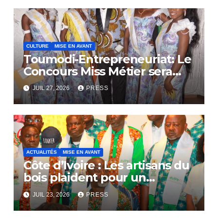
CULTURE
MISE EN AVANT
Toumodi-Entrepreneuriat: Le
Concours Miss Métier sera
bientôt lance.
JUIL 27, 2026
PRESS
ACTUALITÉS
MISE EN AVANT
Côte d’Ivoire : Les artisans du
bois plaident pour un
dialogue national
JUIL 23, 2026
PRESS