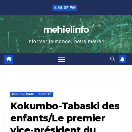
Skip
4:54:09 PM
to
content
mehielinfo
Informer le monde, notre métier!
MISE EN AVANT
SOCIÉTÉ
Kokumbo-Tabaski des
enfants/Le premier
vice-président du