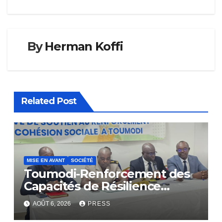
By
Herman Koffi
Related Post
MISE EN AVANT
SOCIÉTÉ
Toumodi-Renforcement des
Capacités de Résilience
Communautaire
AOÛT 6, 2026
PRESS