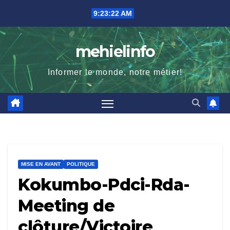
Skip
9:23:23 AM
to
content
mehielinfo
Informer le monde, notre métier!
MISE EN AVANT
POLITIQUE
Kokumbo-Pdci-Rda-
Meeting de
clôture/Victoire