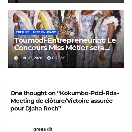
CULTURE
MISE EN AVANT
Toumodi-Entrepreneuriat: Le
Concours Miss Métier sera
bientôt lance.
JUIL 27, 2026
PRESS
One thought on “Kokumbo-Pdci-Rda-
Meeting de clôture/Victoire assurée
pour Djaha Roch”
press
dit :