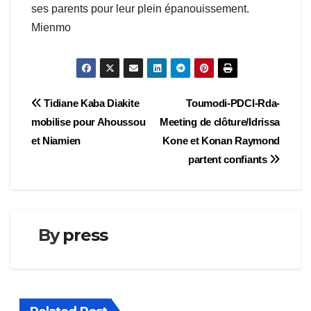
ses parents pour leur plein épanouissement.
Mienmo
Navigation
Tidiane Kaba Diakite
Toumodi-PDCI-Rda-
mobilise pour Ahoussou
Meeting de clôture/Idrissa
de
et Niamien
Kone et Konan Raymond
l’article
partent confiants
By
press