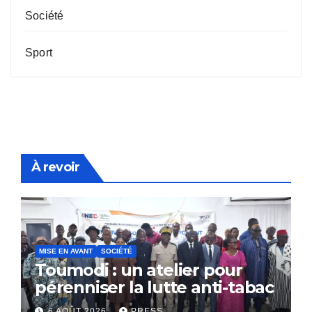
Société
Sport
À revoir
MISE EN AVANT
SOCIÉTÉ
Toumodi : un atelier pour
pérenniser la lutte anti-tabac
6 AOÛT 2026
PRESS