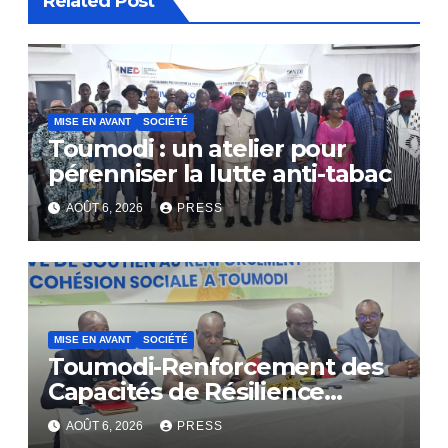
Related Post
MISE EN AVANT
SOCIÉTÉ
Toumodi : un atelier pour
pérenniser la lutte anti-tabac
AOÛT 6, 2026
PRESS
MISE EN AVANT
SOCIÉTÉ
Toumodi-Renforcement des
Capacités de Résilience
Communautaire
AOÛT 6, 2026
PRESS