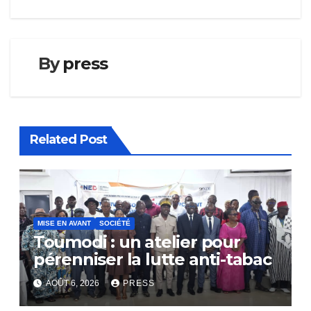
By
press
Related Post
MISE EN AVANT
SOCIÉTÉ
Toumodi : un atelier pour
pérenniser la lutte anti-tabac
AOÛT 6, 2026
PRESS