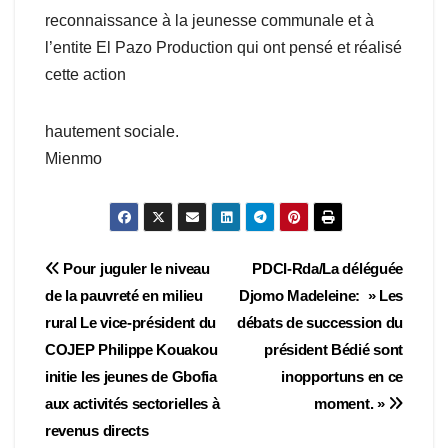
reconnaissance à la jeunesse communale et à
l’entite El Pazo Production qui ont pensé et réalisé
cette action
hautement sociale.
Mienmo
Navigation
Pour juguler le niveau
PDCI-Rda/La déléguée
de la pauvreté en milieu
Djomo Madeleine: » Les
de
rural Le vice-président du
débats de succession du
l’article
COJEP Philippe Kouakou
président Bédié sont
initie les jeunes de Gbofia
inopportuns en ce
aux activités sectorielles à
moment. »
revenus directs