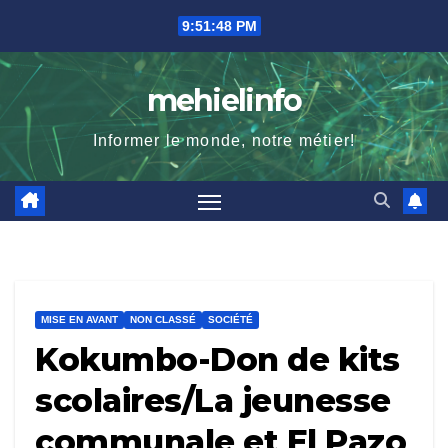
Skip
9:51:49 PM
to
content
mehielinfo
Informer le monde, notre métier!
MISE EN AVANT
NON CLASSÉ
SOCIÉTÉ
Kokumbo-Don de kits
scolaires/La jeunesse
communale et El Pazo