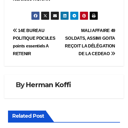
Navigation
14E BUREAU
MALI AFFAIRE 49
POLITIQUE PDCI/LES
SOLDATS, ASSIMI GOITA
de
points essentiels A
REÇOIT LA DÉLÉGATION
l’article
RETENIR
DE LA CEDEAO
By
Herman Koffi
Related Post