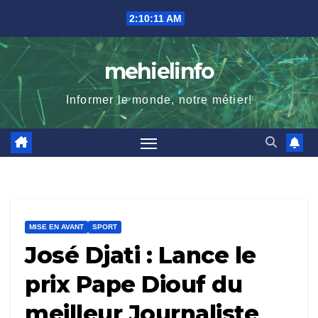
Skip
2:10:13 AM
to
content
mehielinfo
Informer le monde, notre métier!
MISE EN AVANT
SPORT
José Djati : Lance le
prix Pape Diouf du
meilleur Journaliste