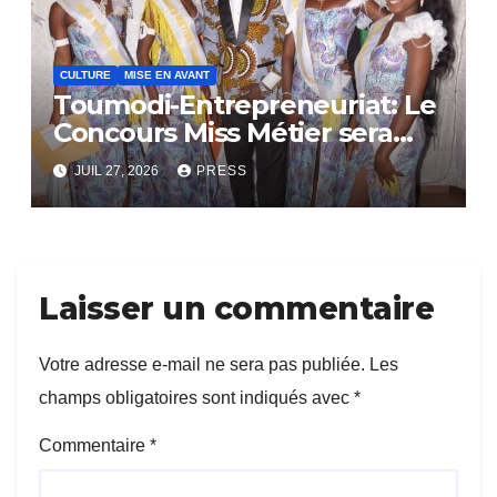
CULTURE
MISE EN AVANT
Toumodi-Entrepreneuriat: Le
Concours Miss Métier sera
bientôt lance.
JUIL 27, 2026
PRESS
Laisser un commentaire
Votre adresse e-mail ne sera pas publiée.
Les
champs obligatoires sont indiqués avec
*
Commentaire
*