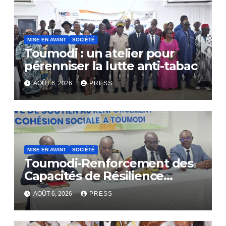
MISE EN AVANT
SOCIÉTÉ
Toumodi : un atelier pour
pérenniser la lutte anti-tabac
AOÛT 6, 2026
PRESS
MISE EN AVANT
SOCIÉTÉ
Toumodi-Renforcement des
Capacités de Résilience
Communautaire
AOÛT 6, 2026
PRESS